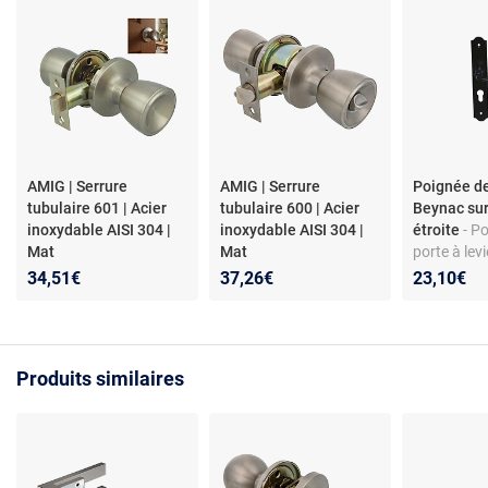
AMIG | Serrure
AMIG | Serrure
Poignée de
tubulaire 601 | Acier
tubulaire 600 | Acier
Beynac su
inoxydable AISI 304 |
inoxydable AISI 304 |
étroite
- P
Mat
Mat
porte à lev
étroite - Cl
34,51€
37,26€
23,10€
Fer noir pe
7 - Visserie
Plaque 2 m
baroque
Produits similaires