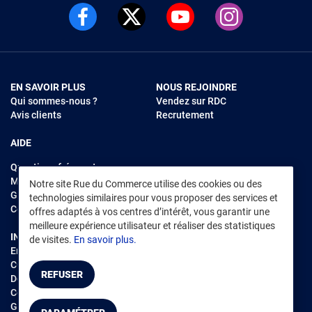
EN SAVOIR PLUS
NOUS REJOINDRE
Qui sommes-nous ?
Vendez sur RDC
Avis clients
Recrutement
AIDE
Questions fréquentes
Modes de règlements
Notre site Rue du Commerce utilise des cookies ou des
Garantie et retours
technologies similaires pour vous proposer des services et
Contacter Rue du Commerce
offres adaptés à vos centres d’intérêt, vous garantir une
meilleure expérience utilisateur et réaliser des statistiques
INFORMATIONS LÉGALES
RENDEZ-VOUS SUR L'APP
de visites.
En savoir plus.
Environnement
CGV
/
CGU Marketplace
REFUSER
Données personnelles
/
Cookies
Gérer mes cookies