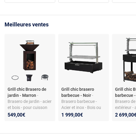
Meilleures ventes
Grill chic Brasero de
Grill chic brasero
Grill chic 
jardin - Marron
-
barbecue - Noir
-
barbecue -
Brasero de jardin - acier
Brasero barbecue -
Brasero de
et bois - pour cuisson
Acier et inox - Bois ou
extérieur - 
au charbon
charbon - Moins de 6
combustibl
549,00€
1 999,00€
2 699,00
convives