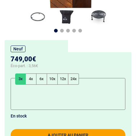
Neuf
749,00€
Éco-part. :
3,56€
3x
4x
6x
10x
12x
24x
En stock
AJOUTER AU PANIER