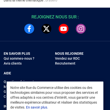
Dans la même thématique :
brasero
REJOIGNEZ NOUS SUR :
EN SAVOIR PLUS
NOUS REJOINDRE
Qui sommes-nous ?
Vendez sur RDC
Avis clients
Recrutement
AIDE
Questions fréquentes
Modes de règlements
Notre site Rue du Commerce utilise des cookies ou des
Garantie et retours
technologies similaires pour vous proposer des services et
Contacter Rue du Commerce
offres adaptés à vos centres d’intérêt, vous garantir une
meilleure expérience utilisateur et réaliser des statistiques
INFORMATIONS LÉGALES
RENDEZ-VOUS SUR L'APP
de visites.
En savoir plus.