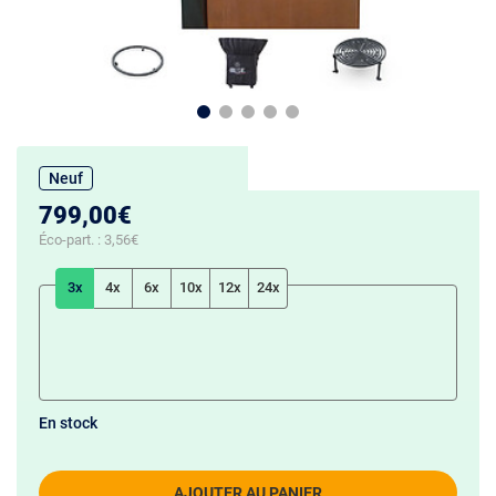
Neuf
799,00€
Éco-part. :
3,56€
3x
4x
6x
10x
12x
24x
En stock
AJOUTER AU PANIER