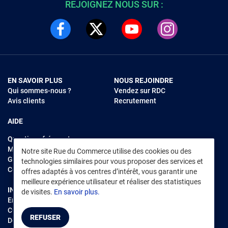
REJOIGNEZ NOUS SUR :
EN SAVOIR PLUS
NOUS REJOINDRE
Qui sommes-nous ?
Vendez sur RDC
Avis clients
Recrutement
AIDE
Questions fréquentes
Modes de règlements
Notre site Rue du Commerce utilise des cookies ou des
Garantie et retours
technologies similaires pour vous proposer des services et
Contacter Rue du Commerce
offres adaptés à vos centres d’intérêt, vous garantir une
meilleure expérience utilisateur et réaliser des statistiques
INFORMATIONS LÉGALES
RENDEZ-VOUS SUR L'APP
de visites.
En savoir plus.
Environnement
CGV
/
CGU Marketplace
REFUSER
Données personnelles
/