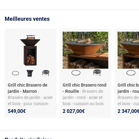
Meilleures ventes
Grill chic Brasero de
Grill chic Brasero rond
Grill chic 
jardin - Marron
-
- Rouille
- Brasero de
jardin - ro
Brasero de jardin - acier
jardin - rond - acier et
Brasero de 
et bois - pour cuisson
bois - cuisson au bois
et bois - c
au charbon
plus de 8 c
549,00€
2 027,00€
2 347,00