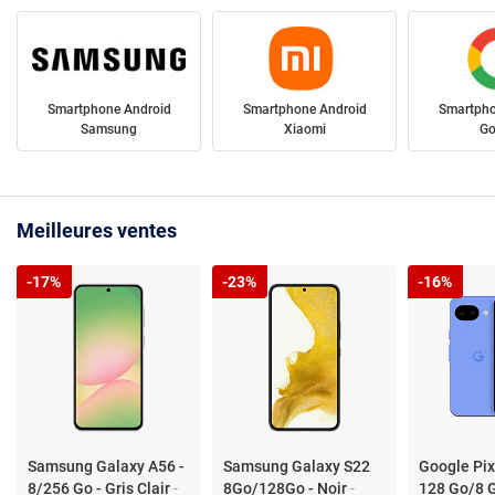
Smartphone Android
Smartphone Android
Smartpho
Samsung
Xiaomi
Go
Meilleures ventes
-17%
-23%
-16%
Samsung Galaxy A56 -
Samsung Galaxy S22
Google Pix
8/256 Go - Gris Clair
-
8Go/128Go - Noir
-
128 Go/8 