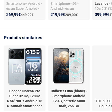
Smartphone - Android -
Smartphone - 5G -
Lavande
-
écran Super Amoled -
Android - écran
10a 6,3" (
5G - triple appareil
Dynamic AMOLED 2X -
RAM) Dual 
Nouveau prix :
Réduction de :
Nouveau prix :
Réduction de :
Nouveau p
Réduction
369,99€
219,99€
399,99€
Ancien prix :
Ancien prix :
A
449,99€
289,00€
4
photo 50 MP - IP67
triple photo 4K - IP68 -
Lavande
NFC
Produits similaires
Doogee Note56 Pro
Unihertz Luna (blanc) -
Blanc 32 Go/128Go
Smartphone Android
6.56" 90Hz Android 16
12 4G, batterie 5000
TCL 60 S
6150mAh Smartphone
mAh, 256 Go
Double 
Android