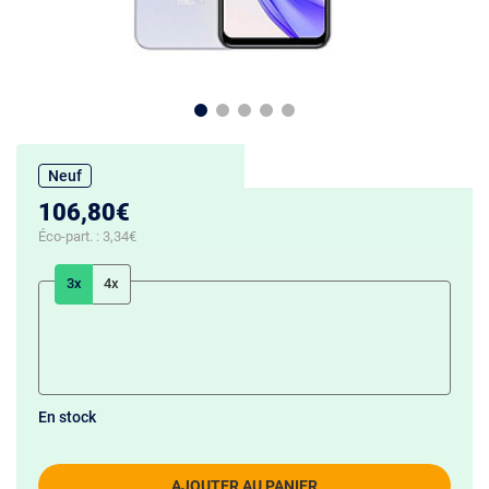
Neuf
106,80€
Éco-part. :
3,34€
3x
4x
En stock
AJOUTER AU PANIER