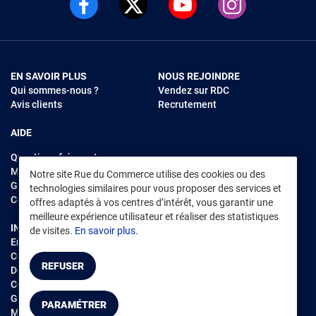
EN SAVOIR PLUS
NOUS REJOINDRE
Qui sommes-nous ?
Vendez sur RDC
Avis clients
Recrutement
AIDE
Questions fréquentes
Modes de règlements
Notre site Rue du Commerce utilise des cookies ou des
Garantie et retours
technologies similaires pour vous proposer des services et
Contacter Rue du Commerce
offres adaptés à vos centres d’intérêt, vous garantir une
meilleure expérience utilisateur et réaliser des statistiques
INFORMATIONS LÉGALES
RENDEZ-VOUS SUR L'APP
de visites.
En savoir plus.
Environnement
CGV
/
CGU Marketplace
REFUSER
Données personnelles
/
Cookies
Gérer mes cookies
PARAMÉTRER
Mentions légales