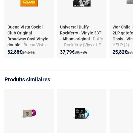
Buena Vista Social
Universal Duffy
War Child H
Club Original
Rockferry - Vinyle 33T
2LP gatefo
Broadway Cast Vinyle
- Album original
- Duffy
Oasis - Vin
double
- Buena Vista
— Rockferry (Vinyle LP
HELP (2) —
Social Club (Original
33T) — Album original
caritatif éd
Nouveau prix :
Réduction de :
Nouveau prix :
Réduction de :
Nouveau p
Réduction
32,88€
37,79€
25,82€
Ancien prix :
Ancien prix :
Anc
34,61€
39,78€
27
Broadway Cast
avec 7" bo
Recording) - Double
Vinyle
Produits similaires