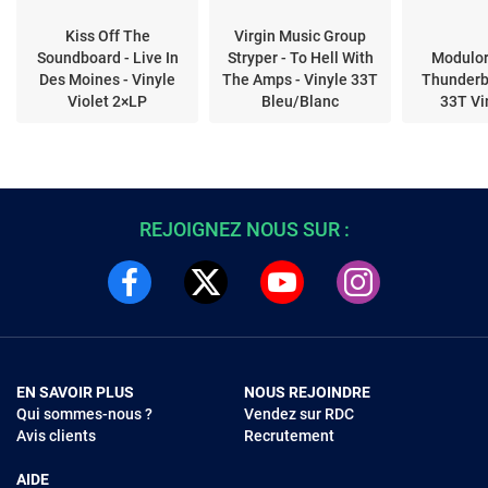
Kiss Off The
Virgin Music Group
Soundboard - Live In
Stryper - To Hell With
Modulor
Des Moines - Vinyle
The Amps - Vinyle 33T
Thunderba
Violet 2×LP
Bleu/Blanc
33T Vi
REJOIGNEZ NOUS SUR :
EN SAVOIR PLUS
NOUS REJOINDRE
Qui sommes-nous ?
Vendez sur RDC
Avis clients
Recrutement
AIDE