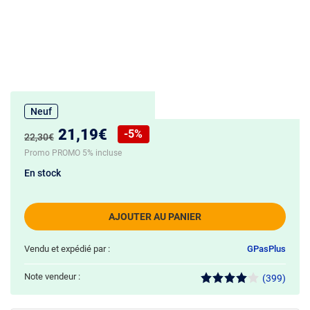
Neuf
Nouveau prix :
21,19€
-5%
Ancien prix :
22,30€
Réduction de :
Promo PROMO 5% incluse
En stock
AJOUTER AU PANIER
Vendu et expédié par :
GPasPlus
Note vendeur :
(399)