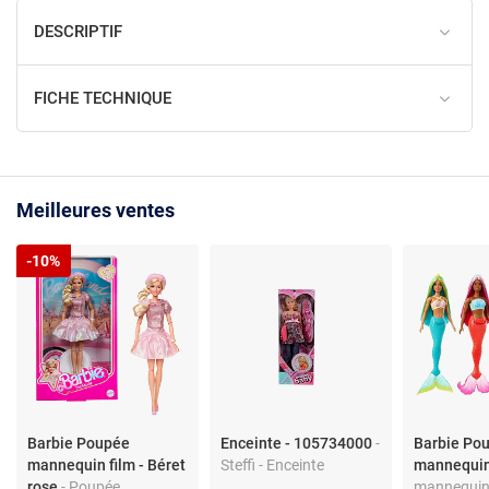
DESCRIPTIF
FICHE TECHNIQUE
Meilleures ventes
-10%
Barbie Poupée
Enceinte - 105734000
-
Barbie Pou
mannequin film - Béret
Steffi - Enceinte
mannequi
rose
- Poupée
mannequin 