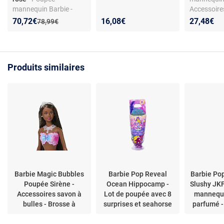
mannequin Barbie -
Accessoires
plastique - inspirée du
Modèles ass
Nouveau prix :
Réduction de :
70,72€
16,08€
27,48€
Ancien prix :
78,99€
film - béret rose - dès 6
Matière pla
ans
3 ans
Produits similaires
Barbie Magic Bubbles
Barbie Pop Reveal
Barbie Po
Poupée Sirène -
Ocean Hippocamp -
Slushy JK
Accessoires savon à
Lot de poupée avec 8
mannequi
bulles - Brosse à
surprises et seahorse
parfumé -
cheveux
parfumé qui change de
en