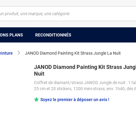
ONS PLANS
RECONDITIONNÉS
einture
JANOD Diamond Painting Kit Strass Jungle La Nuit
JANOD Diamond Painting Kit Strass Jung
Nuit
Coffret de diamant/strass JANOD Jungle de nuit : 1 ta
25 cm et 20 stickers, 1200 mini-strass, env. 1h40, dès 
Soyez le premier à déposer un avis !