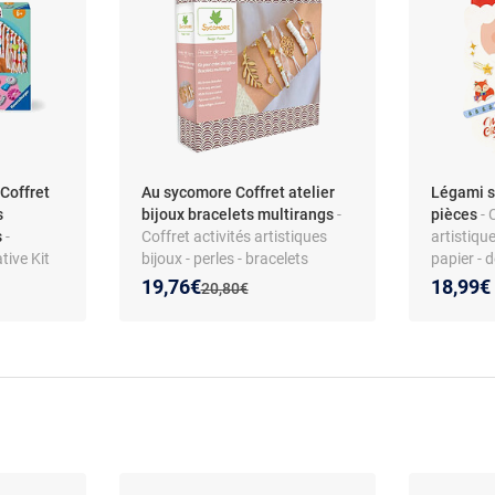
Coffret
Au sycomore Coffret atelier
Légami s
s
bijoux bracelets multirangs
-
pièces
- 
s
-
Coffret activités artistiques
artistique
ive Kit
bijoux - perles - bracelets
papier - 
 –
multirangs - décoration
Nouveau prix :
Réduction de :
19,76€
18,99€
Ancien prix :
20,80€
ations
d'objets