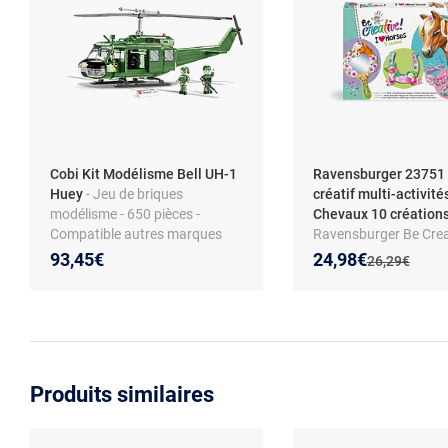
Cobi Kit Modélisme Bell UH-1
Ravensburger 23751 
Huey
- Jeu de briques
créatif multi-activité
modélisme - 650 pièces -
Chevaux 10 création
Compatible autres marques
Ravensburger Be Creat
Multi-activités Horses
Nouveau prix :
Réduction de :
93,45€
24,98€
Ancien prix :
26,29€
Coffret créatif 10 cré
(dès 6 ans)
Produits similaires