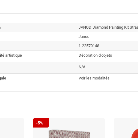
n
JANOD Diamond Painting Kit Stras
Janod
1-22570148
ité artistique
Décoration d'objets
N/A
gale
Voir les modalités
-5%