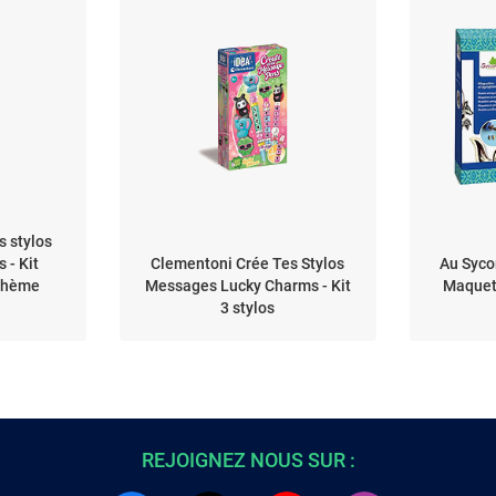
s stylos
 - Kit
Clementoni Crée Tes Stylos
Au Syco
 Thème
Messages Lucky Charms - Kit
Maquett
3 stylos
REJOIGNEZ NOUS SUR :