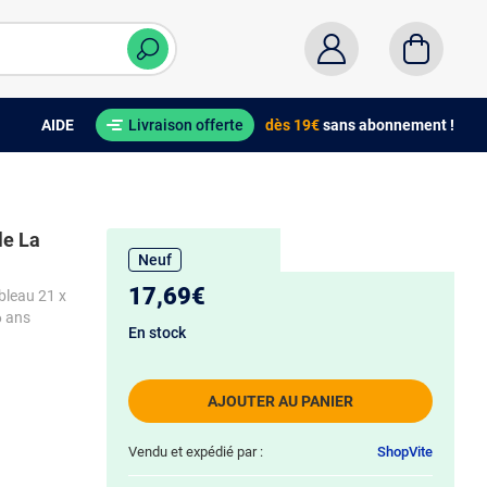
AIDE
Livraison offerte
dès 19€
sans abonnement !
le La
Neuf
17,69€
bleau 21 x
6 ans
En stock
AJOUTER AU PANIER
Vendu et expédié par :
ShopVite