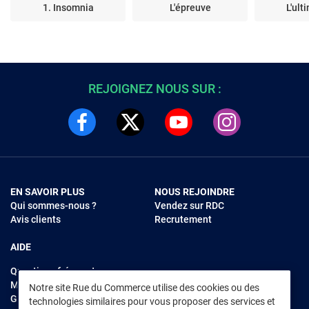
1. Insomnia
L'épreuve
L'ult
REJOIGNEZ NOUS SUR :
EN SAVOIR PLUS
NOUS REJOINDRE
Qui sommes-nous ?
Vendez sur RDC
Avis clients
Recrutement
AIDE
Questions fréquentes
Modes de règlements
Notre site Rue du Commerce utilise des cookies ou des
Garantie et retours
technologies similaires pour vous proposer des services et