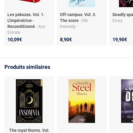
Les yakuzas. Vol. 1.
Off-campus. Vol. 3.
Deadly sp
L'impératrice -
The score
- Elle
Enwy
Reconditionné
- Aya
Kennedy
Estrela
10,09€
8,90€
19,90€
Produits similaires
The royal thorns. Vol.