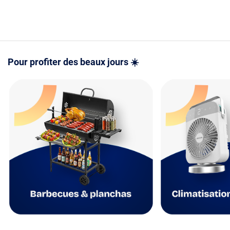
- Mode d'e
version PD
PDF
Pour profiter des beaux jours ☀️