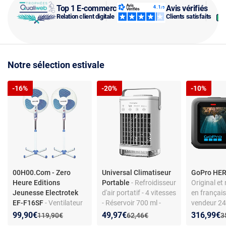
Top 1 E-commerce
Avis vérifiés
Relation client digitale
Clients satisfaits
Notre sélection estivale
-16%
-20%
-10%
00H00.Com - Zero
Universal Climatiseur
GoPro HER
Heure Editions
Portable
- Refroidisseur
Original et
Jeunesse Electrotek
d'air portatif - 4 vitesses
en français
EF-F16SF
- Ventilateur
- Réservoir 700 ml -
vendeur 24
sur pied - Blanc/Bleu -
Blanc
Version imp
Nouveau prix :
Réduction de :
Nouveau prix :
Réduction de :
Nouveau p
Réduction
99,90€
49,97€
316,99€
Ancien prix :
Ancien prix :
A
119,90€
62,46€
3
40 cm - 3 vitesses
sous 7/10 