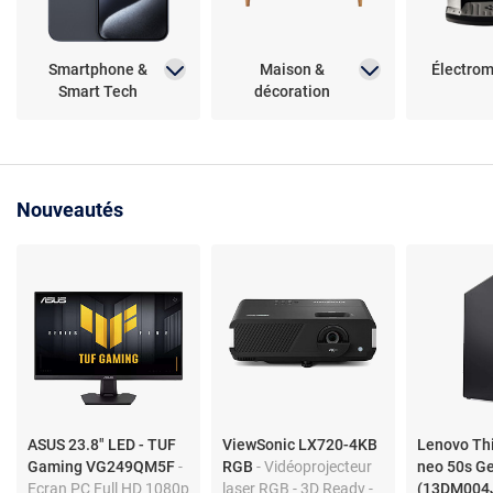
Smartphone &
Maison &
Électro
Smart Tech
décoration
Nouveautés
ASUS 23.8" LED - TUF
ViewSonic LX720-4KB
Lenovo Th
Gaming VG249QM5F
-
RGB
- Vidéoprojecteur
neo 50s G
Ecran PC Full HD 1080p
laser RGB - 3D Ready -
(13DM004