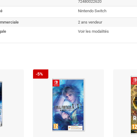
72480022620
té
Nintendo Switch
ommerciale
2 ans vendeur
gale
Voir les modalités
-5%