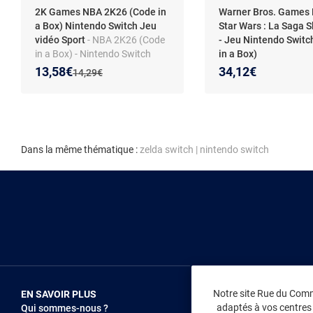
2K Games NBA 2K26 (Code in
Warner Bros. Games
a Box) Nintendo Switch Jeu
Star Wars : La Saga 
vidéo Sport
- NBA 2K26 (Code
- Jeu Nintendo Switc
in a Box) - Nintendo Switch
in a Box)
(Download Code) - Édition
Nouveau prix :
Réduction de :
13,58€
34,12€
Ancien prix :
14,29€
Standard
Dans la même thématique :
zelda switch
|
nintendo switch
Notre site Rue du Comme
EN SAVOIR PLUS
NOUS REJOIN
adaptés à vos centres d
Qui sommes-nous ?
Vendez sur RD