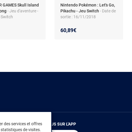
 GAMES Skull Island
Nintendo Pokémon : Let's Go,
Kong
- Jeu d'aventure -
Pikachu - Jeu Switch
- Date de
 Switch
sortie : 16/11/2018
60,89€
r des services et offres
RENDEZ-VOUS SUR L'APP
statistiques de visites.