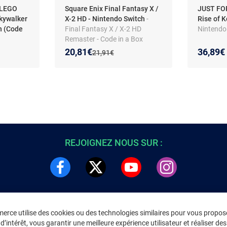
 LEGO
Square Enix Final Fantasy X /
JUST FOR
Skywalker
X-2 HD - Nintendo Switch
-
Rise of 
h (Code
Final Fantasy X / X-2 HD
Nintendo
Remaster - Code in a Box
(Nintendo Switch)
Nouveau prix :
Réduction de :
20,81€
36,89€
Ancien prix :
21,91€
REJOIGNEZ NOUS SUR :
rce utilise des cookies ou des technologies similaires pour vous propose
DRE
INFORMATIONS LÉGALES
’intérêt, vous garantir une meilleure expérience utilisateur et réaliser des 
C
Environnement