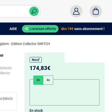
AIDE
Livraison offerte
dès 19€
sans abonnement !
ngdom - Edition Collector SWITCH
he
Neuf
174,83€
Nintendo
llector
3x
4x
N ENVOI
En stock