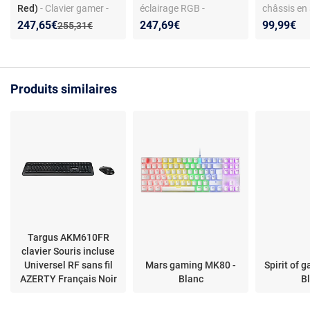
Red)
- Clavier gamer -
éclairage RGB -
châssis en
interrupteurs optiques
Switches Titan Speed -
écran OLED
Nouveau prix :
Réduction de :
247,65€
247,69€
99,99€
Ancien prix :
255,31€
Roccat (Switch Titan II
AZERTY - Connexion
de réglage 
Linear Optical Red) -
filaire USB - Noir -
rétroéclair
rétroéclairage RGB
Repose poignet inclus
PrismSync
AIMO - repose-poignets
millions de
Produits similaires
amovible - AZERTY,
repose-poi
Français
magnétique
Français
Targus AKM610FR
clavier Souris incluse
Universel RF sans fil
Mars gaming MK80 -
Spirit of 
AZERTY Français Noir
Blanc
B