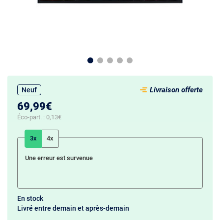
Livraison offerte
Neuf
69,99€
Éco-part. :
0,13€
3x
4x
Une erreur est survenue
En stock
Livré entre demain et après-demain