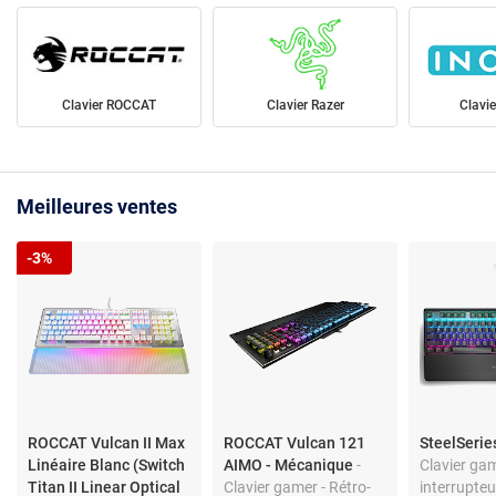
Clavier ROCCAT
Clavier Razer
Clavi
Meilleures ventes
-3%
ROCCAT Vulcan II Max
ROCCAT Vulcan 121
SteelSerie
Linéaire Blanc (Switch
AIMO - Mécanique
-
Clavier gam
Titan II Linear Optical
Clavier gamer - Rétro-
interrupteu