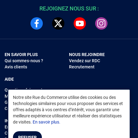
REJOIGNEZ NOUS SUR :
EN SAVOIR PLUS
NOUS REJOINDRE
Qui sommes-nous ?
Vendez sur RDC
Avis clients
Recrutement
AIDE
Questions fréquentes
Modes de règlements
Notre site Rue du Commerce utilise des cookies ou des
Garantie et retours
technologies similaires pour vous proposer des services et
Contacter Rue du Commerce
offres adaptés à vos centres d’intérêt, vous garantir une
meilleure expérience utilisateur et réaliser des statistiques
INFORMATIONS LÉGALES
RENDEZ-VOUS SUR L'APP
de visites.
En savoir plus.
Environnement
CGV
/
CGU Marketplace
REFUSER