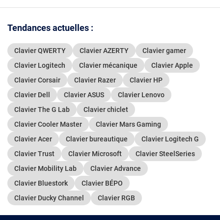
Tendances actuelles :
Clavier QWERTY
Clavier AZERTY
Clavier gamer
Clavier Logitech
Clavier mécanique
Clavier Apple
Clavier Corsair
Clavier Razer
Clavier HP
Clavier Dell
Clavier ASUS
Clavier Lenovo
Clavier The G Lab
Clavier chiclet
Clavier Cooler Master
Clavier Mars Gaming
Clavier Acer
Clavier bureautique
Clavier Logitech G
Clavier Trust
Clavier Microsoft
Clavier SteelSeries
Clavier Mobility Lab
Clavier Advance
Clavier Bluestork
Clavier BÉPO
Clavier Ducky Channel
Clavier RGB