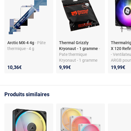
Arctic MX-4 4g
- Pâte
Thermal Grizzly
Thermalrig
thermique - 4 g
Kryonaut - 1 gramme
-
X 120 Ref
Pate thermique
- Ventilate
Kryonaut - 1 gramme
ARGB pour 
et AMD
10,36€
9,99€
19,99€
Produits similaires