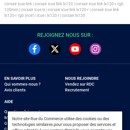
corsair icue link
|
corsair icue link lx120
|
corsair icue link lx120-r rgb
120mm
|
corsair icue lx
|
corsair icue link lx120-r
|
corsair icue link
lx120-r rgb (noir)
|
icue
|
lx120 r
|
corsair lx120
REJOIGNEZ NOUS SUR :
EN SAVOIR PLUS
NOUS REJOINDRE
Qui sommes-nous ?
Vendez sur RDC
Avis clients
Recrutement
AIDE
Questions fréquentes
Modes de règlements
Notre site Rue du Commerce utilise des cookies ou des
Garantie et retours
technologies similaires pour vous proposer des services et
Contacter Rue du Commerce