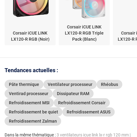
Corsair iCUE LINK
Corsair iCUE LINK
LX120-R RGB Triple
Corsair
LX120-R RGB (Noir)
Pack (Blanc)
LX120-R 
Tendances actuelles :
Pâte thermique
Ventilateur processeur
Rhéobus
Ventirad processeur
Dissipateur RAM
Refroidissement MSI
Refroidissement Corsair
Refroidissement be quiet
Refroidissement ASUS
Refroidissement Zalman
Dans la même thématique :
3 ventilateurs icue link lx-r rgb 120 mm
|