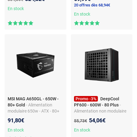
12V
20 offres dès 68,94€
En stock
En stock
MSI MAG A650GL - 650W -
Promo -3%
DeepCool
80+ Gold
- Alimentation
PF600 - 600W - 80 Plus
-
modulaire 650w - ATX - 80+
Alimentation non modulaire
Gold
240V - ATX 12V V2.4
Nouveau prix :
91,80€
54,06€
Ancien prix :
55,73€
En stock
En stock