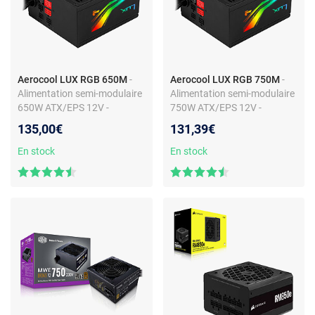
Aerocool LUX RGB 650M
-
Aerocool LUX RGB 750M
-
Alimentation semi-modulaire
Alimentation semi-modulaire
650W ATX/EPS 12V -
750W ATX/EPS 12V -
80PLUS Bronze
80PLUS Bronze
135,00€
131,39€
En stock
En stock