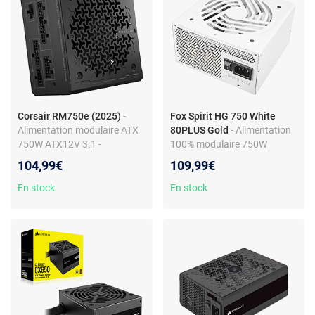
Corsair RM750e (2025)
-
Fox Spirit HG 750 White
Alimentation modulaire ATX
80PLUS Gold
- Alimentation
750W ATX12V 3.1 -
100% modulaire 750W
Cybenetics Gold
ATX12V 3.1 - 80PLUS Gold
104,99€
109,99€
En stock
En stock