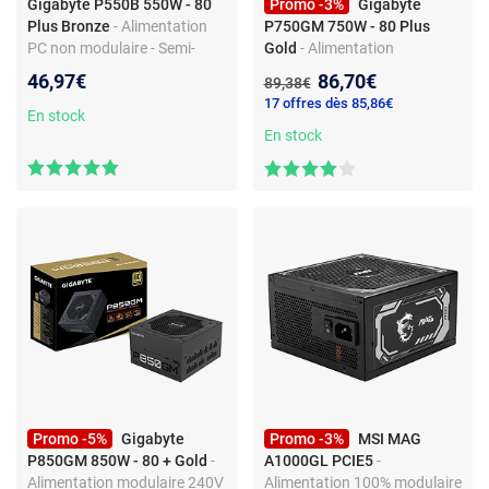
Gigabyte P550B 550W - 80
Promo -3%
Gigabyte
Plus Bronze
- Alimentation
P750GM 750W - 80 Plus
PC non modulaire - Semi-
Gold
- Alimentation
passive - ATX - 550W
modulaire 240V - ATX 12V
Nouveau prix :
46,97€
86,70€
Ancien prix :
89,38€
17 offres dès 85,86€
En stock
En stock
Promo -5%
Gigabyte
Promo -3%
MSI MAG
P850GM 850W - 80 + Gold
-
A1000GL PCIE5
-
Alimentation modulaire 240V
Alimentation 100% modulaire