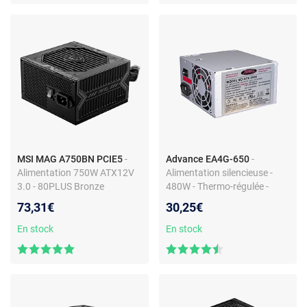
MSI MAG A750BN PCIE5
-
Advance EA4G-650
-
Alimentation 750W ATX12V
Alimentation silencieuse -
3.0 - 80PLUS Bronze
480W - Thermo-régulée -
80mm ventilateur
73,31€
30,25€
En stock
En stock