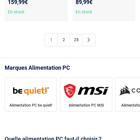
159,99€
89,99€
Gold
En stock
En stock
1
2
28
Marques Alimentation PC
Alimentation PC be quiet!
Alimentation PC MSI
Alimentati
Quelle alimentation PC faut-il choisir ?