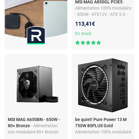
MSI MAG A850GL PCIE5
-
Alimentation 100% modulaire
- 850W - ATX12V - ATX 3.0 -
80PLUS Gold
113,41€
En stock
MSI MAG A650BN - 650W -
be quiet! Pure Power 13 M
80+ Bronze
- Alimentation
750W 80PLUS Gold
-
non modulaire 80+ Bronze
Alimentation 100% modulaire
650 Watts
750W ATX12V 3.1 / EPS12V -