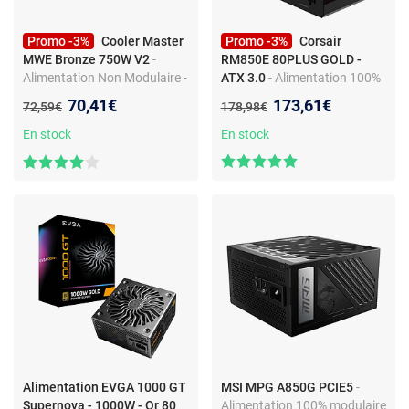
Promo -3%
Cooler Master
Promo -3%
Corsair
MWE Bronze 750W V2
-
RM850E 80PLUS GOLD -
Alimentation Non Modulaire -
ATX 3.0
- Alimentation 100%
750W - ATX 12V v2.52 -
Modulaire - ATX/EPS - 850W -
Nouveau prix :
Nouveau prix :
70,41€
173,61€
Ancien prix :
Ancien prix :
72,59€
178,98€
80PLUS Bronze
ATX12V- ATX 3.0 - 80PLUS
Gold
En stock
En stock
Alimentation EVGA 1000 GT
MSI MPG A850G PCIE5
-
Supernova - 1000W - Or 80
Alimentation 100% modulaire