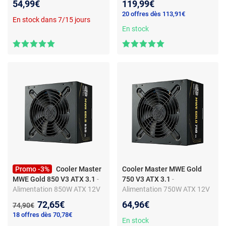
54,99€
119,99€
80PLUS Gold
20 offres dès 113,91€
En stock dans 7/15 jours
En stock
Promo -3%
Cooler Master
Cooler Master MWE Gold
MWE Gold 850 V3 ATX 3.1
-
750 V3 ATX 3.1
-
Alimentation 850W ATX 12V
Alimentation 750W ATX 12V
v3.1 - 80PLUS Gold
v3.1 - 80PLUS Gold
Nouveau prix :
72,65€
64,96€
Ancien prix :
74,90€
18 offres dès 70,78€
En stock