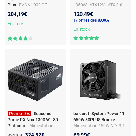
Plus
- EVGA 1000 GT
- 850W - ATX12V - ATX 3.0 -
Supernova - Or 80 Plus - 220-
80PLUS Gold
204,19€
120,49€
GT-1000-X2
17 offres dès 89,00€
En stock
En stock
Promo -3%
Seasonic
be quiet! System Power 11
Prime PX Noir 1300 W - 80 +
650W 80PLUS Bronze
-
Platinium
- Alimentation
Alimentation 650W ATX 3.1
Modulaire 240 V - Intel ATX
Nouveau prix :
324,32€
69,99€
Ancien prix :
334,35€