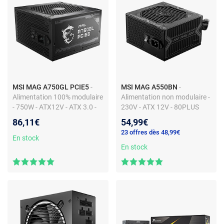
MSI MAG A750GL PCIE5
-
MSI MAG A550BN
-
Alimentation 100% modulaire
Alimentation non modulaire -
- 750W - ATX12V - ATX 3.0 -
230V - ATX 12V - 80PLUS
80PLUS Gold
Bronze
86,11€
54,99€
23 offres dès 48,99€
En stock
En stock