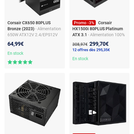
Corsair CX650 80PLUS
Promo -3%
Corsair
Bronze (2023)
- Alimentation
HX1500i 80PLUS Platinum
650W ATX12V 2.4/EPS12V
ATX 3.1
- Alimentation 100%
2.92 - 80PLUS Bronze
modulaire avec mode Zero
Nouveau prix :
64,99€
299,70€
Ancien prix :
308,97€
RPM 1500W ATX 3.1 PCIe
12 offres dès 295,35€
5.1 - 80PLUS Platinum
En stock
En stock