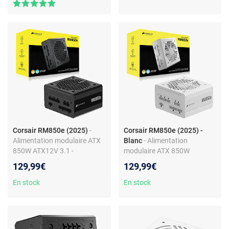
Corsair RM850e (2025)
-
Corsair RM850e (2025) -
Alimentation modulaire ATX
Blanc
- Alimentation
850W ATX12V 3.1 -
modulaire ATX 850W
Cybenetics Gold
ATX12V 3.1 - Cybenetics
129,99€
129,99€
Gold
En stock
En stock