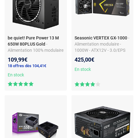
be quiet! Pure Power 13 M
Seasonic VERTEX GX-1000
-
650W 80PLUS Gold
-
Alimentation modulaire -
Alimentation 100% modulaire
1000W - ATX12V - 3.0/EPS
650W ATX12V 3.1 / EPS12V -
12V - 80PLUS Gold - Garantie
109,99€
425,00€
80PLUS Gold
Constructeur 12 ans
18 offres dès 104,41€
En stock
En stock