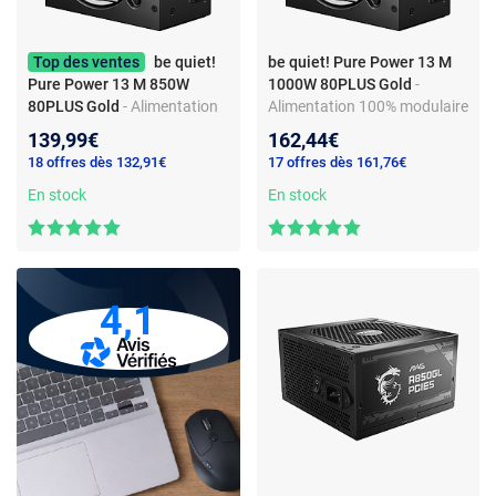
Top des ventes
be quiet!
be quiet! Pure Power 13 M
Pure Power 13 M 850W
1000W 80PLUS Gold
-
80PLUS Gold
- Alimentation
Alimentation 100% modulaire
100% modulaire 850W
1000W ATX12V 3.1 /
139,99€
162,44€
ATX12V 3.1 / EPS12V -
EPS12V - 80PLUS Gold
18 offres dès 132,91€
17 offres dès 161,76€
80PLUS Gold
En stock
En stock
4,1