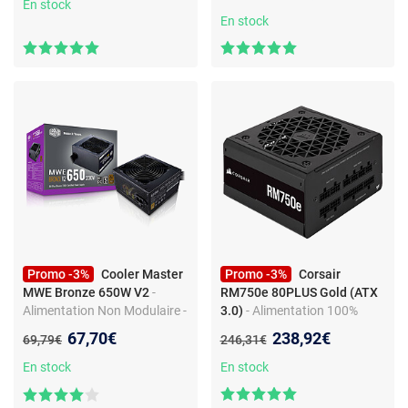
En stock
En stock
Promo -3%
Cooler Master
Promo -3%
Corsair
MWE Bronze 650W V2
-
RM750e 80PLUS Gold (ATX
Alimentation Non Modulaire -
3.0)
- Alimentation 100%
650W - ATX 12V v2.52 -
Modulaire - 750W - ATX12V -
Nouveau prix :
Nouveau prix :
67,70€
238,92€
Ancien prix :
Ancien prix :
69,79€
246,31€
80PLUS Bronze
ATX 3.0 - 80PLUS Gold
En stock
En stock