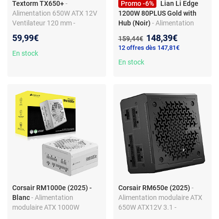
Textorm TX650+
-
Promo -6%
Lian Li Edge
Alimentation 650W ATX 12V
1200W 80PLUS Gold with
Ventilateur 120 mm -
Hub (Noir)
- Alimentation
80PLUS Bronze
1200W ATX12V 3.1 avec Hub
Nouveau prix :
59,99€
148,39€
Ancien prix :
159,44€
USB 2.0 intégré - 80PLUS
12 offres dès 147,81€
Gold / Cybenetics Gold
En stock
En stock
Corsair RM1000e (2025) -
Corsair RM650e (2025)
-
Blanc
- Alimentation
Alimentation modulaire ATX
modulaire ATX 1000W
650W ATX12V 3.1 -
ATX12V 3.1 - Cybenetics
Cybenetics Gold