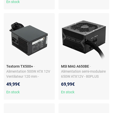
En stock
Textorm TX500+
-
MSI MAG A650BE
-
Alimentation 500W ATX 12V
Alimentation semi-modulaire
Ventilateur 120 mm -
650W ATX12V - 80PLUS
80PLUS Bronze
Bronze
49,99€
69,99€
En stock
En stock