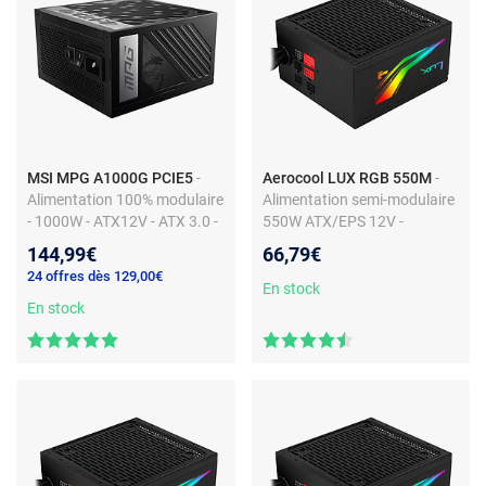
MSI MPG A1000G PCIE5
-
Aerocool LUX RGB 550M
-
Alimentation 100% modulaire
Alimentation semi-modulaire
- 1000W - ATX12V - ATX 3.0 -
550W ATX/EPS 12V -
80PLUS Gold
80PLUS Bronze
144,99€
66,79€
24 offres dès 129,00€
En stock
En stock