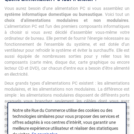
Vous aurez besoin d’une alimentation PC si vous assemblez un
système informatique domestique ou bureautique
. Voici tout un
choix d’alimentations modulaires et non modulaires
.
L’alimentation PC est l’un des premiers composants informatiques
à choisir si vous avez décidé d’assembler vous-même votre
ordinateur de bureau. Elle permet de fournir l’énergie nécessaire au
fonctionnement de l’ensemble du système, et est dotée d’un
ventilateur pour refroidir le système et éviter la surchauffe. Elle est
aussi équipée de nombreuses sorties pour y relier tous les
composants (carte mère, disque dur, carte graphique ou encore
lecteur CD et DVD), car chacun d’entre eux a besoin d’être alimenté
en électricité.
Deux grands types d’alimentations PC existent : les alimentations
modulaires, et les alimentations non modulaires. La différence est
simple : les alimentations modulaires disposent de différents ports
auxquels vous branchez seulement les câbles dont vous avez
besoin. L’alimentation non modulaire renferme déjà tous les câbles
Notre site Rue du Commerce utilise des cookies ou des
pour y relier vos composants. Moins chère, elle est plus
technologies similaires pour vous proposer des services et
encombrante. Gamers et passionnés d’informatique, bâtissez votre
offres adaptés à vos centres d’intérêt, vous garantir une
propre système informatique en commençant par choisir votre
meilleure expérience utilisateur et réaliser des statistiques
alimentation PC.