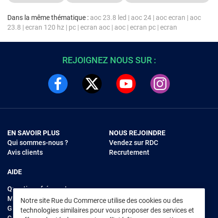
Dans la même thématique :
aoc 23.8 led
|
aoc 24
|
aoc ecran
|
aoc
23.8
|
ecran 120 hz
|
pc
|
ecran aoc
|
aoc
|
ecran pc
|
ecran
REJOIGNEZ NOUS SUR :
EN SAVOIR PLUS
NOUS REJOINDRE
Qui sommes-nous ?
Vendez sur RDC
Avis clients
Recrutement
AIDE
Questions fréquentes
Modes de règlements
Notre site Rue du Commerce utilise des cookies ou des
Garantie et retours
technologies similaires pour vous proposer des services et
Contacter Rue du Commerce