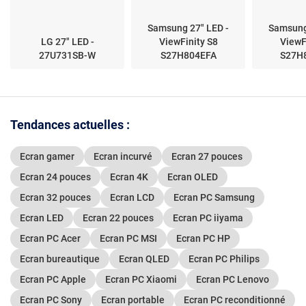
Samsung 27" LED -
Samsung
LG 27" LED -
ViewFinity S8
ViewF
27U731SB-W
S27H804EFA
S27H
Tendances actuelles :
Ecran gamer
Ecran incurvé
Ecran 27 pouces
Ecran 24 pouces
Ecran 4K
Ecran OLED
Ecran 32 pouces
Ecran LCD
Ecran PC Samsung
Ecran LED
Ecran 22 pouces
Ecran PC iiyama
Ecran PC Acer
Ecran PC MSI
Ecran PC HP
Ecran bureautique
Ecran QLED
Ecran PC Philips
Ecran PC Apple
Ecran PC Xiaomi
Ecran PC Lenovo
Ecran PC Sony
Ecran portable
Ecran PC reconditionné