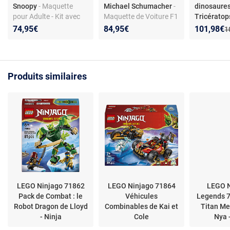
Snoopy
- Maquette
Michael Schumacher
-
dinosaure
pour Adulte - Kit avec
Maquette de Voiture F1
Tricératop
Figurines de Snoopy le
Adulte - Décoration -
pièces
- L
Nouveau p
Réduction
74,95€
84,95€
101,98€
A
1
Chien & Woodstock
Moteur V10 &
World 7798
l'Oiseau - Décoration
Minifigurine Collector
dinosaure T
DIY pour Bureau ou
de Pilote - Cadeau
Modèle d’e
Étagère - Cadeau pour
Formule 1 DIY pour
adulte, têt
Produits similaires
Fans de BD
Fans de Sport
mobiles, 1 
Automobile
LEGO Ninjago 71862
LEGO Ninjago 71864
LEGO 
Pack de Combat : le
Véhicules
Legends 7
Robot Dragon de Lloyd
Combinables de Kai et
Titan Me
- Ninja
Cole
Nya 