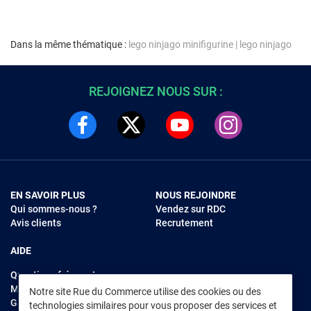
Dans la même thématique :
lego ninjago minifigurine
|
lego ninjago
REJOIGNEZ NOUS SUR :
EN SAVOIR PLUS
NOUS REJOINDRE
Qui sommes-nous ?
Vendez sur RDC
Avis clients
Recrutement
AIDE
Questions fréquentes
Modes de règlements
Notre site Rue du Commerce utilise des cookies ou des
Garantie et retours
technologies similaires pour vous proposer des services et