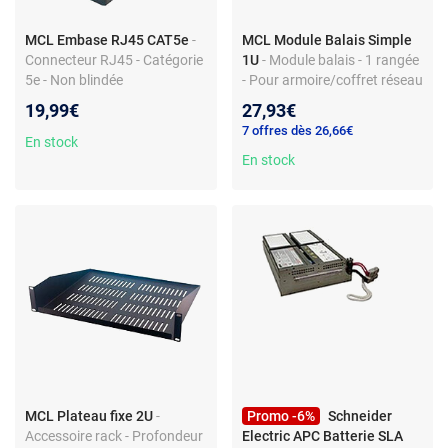
MCL Embase RJ45 CAT5e
-
MCL Module Balais Simple
Connecteur RJ45 - Catégorie
1U
- Module balais - 1 rangée
5e - Non blindée
- Pour armoire/coffret réseau
19,99€
27,93€
7 offres dès 26,66€
En stock
En stock
MCL Plateau fixe 2U
-
Promo -6%
Schneider
Accessoire rack - Profondeur
Electric APC Batterie SLA