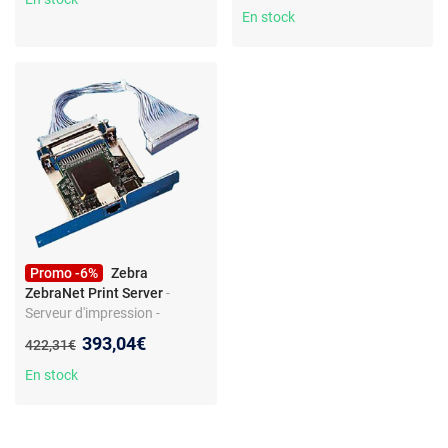
En stock
Promo -6%
Zebra
ZebraNet Print Server
-
Serveur d'impression -
Ethernet - Fast Ethernet
Nouveau prix :
393,04€
Ancien prix :
422,31€
En stock