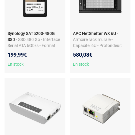
Synology SAT5200-480G
APC NetShelter WX 6U
-
SSD
- SSD 480 Go - Interface
Armoire rack murale -
Serial ATA 6Gb/s - Format
Capacité: 6U - Profondeur:
2.5 pouces
400mm
199,99€
580,08€
En stock
En stock