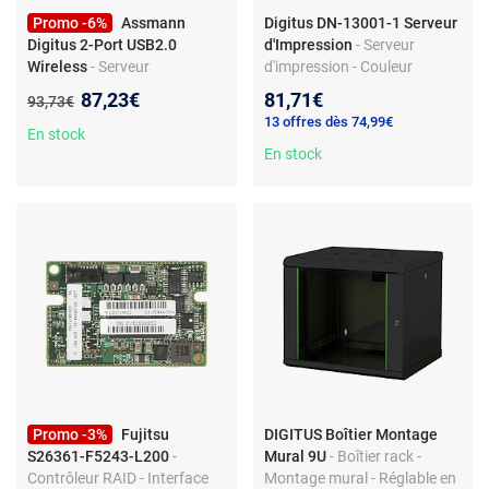
Promo -6%
Assmann
Digitus DN-13001-1 Serveur
Digitus 2-Port USB2.0
d'Impression
- Serveur
Wireless
- Serveur
d'impression - Couleur
d'impression - Wi-Fi 300Mbps
blanche - Connexion RJ45 -
Nouveau prix :
87,23€
81,71€
Ancien prix :
93,73€
- 2 ports USB 2.0
Adaptateur inclus
13 offres dès 74,99€
En stock
En stock
Promo -3%
Fujitsu
DIGITUS Boîtier Montage
S26361-F5243-L200
-
Mural 9U
- Boîtier rack -
Contrôleur RAID - Interface
Montage mural - Réglable en