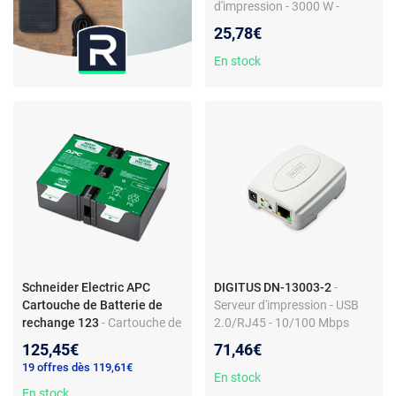
d'impression - 3000 W -
Connectivité USB/USB
25,78€
2.0/USB-A 3.2 - Noir
En stock
Schneider Electric APC
DIGITUS DN-13003-2
-
Cartouche de Batterie de
Serveur d'impression - USB
rechange 123
- Cartouche de
2.0/RJ45 - 10/100 Mbps
batterie - Modèle de
125,45€
71,46€
rechange
19 offres dès 119,61€
En stock
En stock