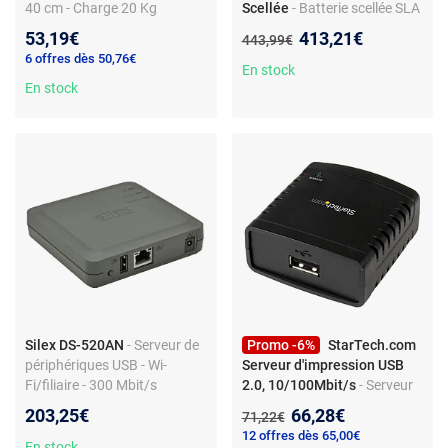
40 cm - Charge 20 Kg
Scellée
- Batterie scellée SLA
- Durée de vie minimale 3 ans
Nouveau prix :
53,19€
413,21€
Ancien prix :
443,99€
- Sans entretien - Étanche
6 offres dès 50,76€
En stock
En stock
Silex DS-520AN
- Serveur de
Promo -6%
StarTech.com
périphériques USB - Wi-
Serveur d'impression USB
Fi/filiaire - 300 Mbit/s
2.0, 10/100Mbit/s
- Serveur
d'impression LPR réseau
Nouveau prix :
203,25€
66,28€
Ancien prix :
71,22€
10/100 Mb/s avec port USB
12 offres dès 65,00€
2.0
En stock