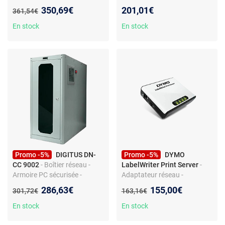
SAS - PCI Express 3.0
profondeur
Nouveau prix :
350,69€
201,01€
Ancien prix :
361,54€
En stock
En stock
Promo -5%
DIGITUS DN-
Promo -5%
DYMO
CC 9002
- Boîtier réseau -
LabelWriter Print Server
-
Armoire PC sécurisée -
Adaptateur réseau -
Compatible ordinateur 540 x
Connexion PC/MAC - Pour
Nouveau prix :
Nouveau prix :
286,63€
155,00€
Ancien prix :
Ancien prix :
301,72€
163,16€
255 x 600 mm
étiqueteuses
En stock
En stock