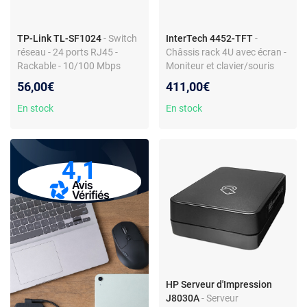
TP-Link TL-SF1024
- Switch
InterTech 4452-TFT
-
réseau - 24 ports RJ45 -
Châssis rack 4U avec écran -
Rackable - 10/100 Mbps
Moniteur et clavier/souris
56,00€
411,00€
En stock
En stock
4,1
HP Serveur d'Impression
J8030A
- Serveur