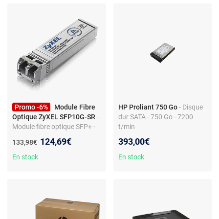
Promo -6%
Module Fibre
HP Proliant 750 Go
- Disque
Optique ZyXEL SFP10G-SR
-
dur SATA - 750 Go - 7200
Module fibre optique SFP+ -
t/min
Multimode - Portée 300 m -
Nouveau prix :
124,69€
393,00€
Ancien prix :
133,98€
1000 Mbit/s
En stock
En stock