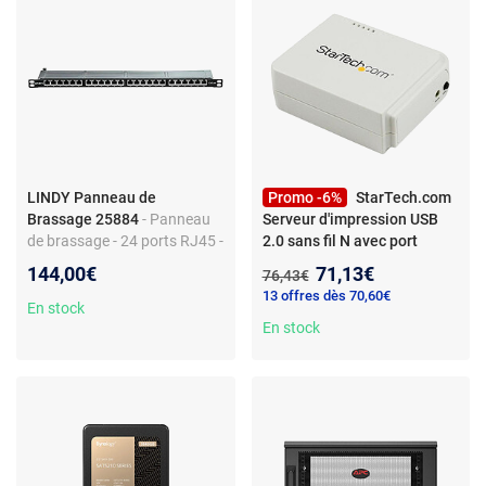
LINDY Panneau de
Promo -6%
StarTech.com
Brassage 25884
- Panneau
Serveur d'impression USB
de brassage - 24 ports RJ45 -
2.0 sans fil N avec port
Métal robuste - Compatible
Ethernet 10/100 Mb/s -
Nouveau prix :
144,00€
71,13€
Ancien prix :
76,43€
Cat.6
802.11 b/g/n
- Serveur
13 offres dès 70,60€
d'impression USB 2.0 sans fil
En stock
N avec port Ethernet 10/100
En stock
Mb/s - 802.11 b/g/n - Blanc