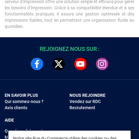
serveur d’impression offre une solution simple et efficace pour gérer
les besoins d’impression. Grâce à sa compatibilité étendue et à ses
fonctionnalités pratiques, il assure une gestion optimisée et des
impressions fiables, tout en permettant une organisation fluide au
quotidien.
REJOIGNEZ NOUS SUR :
EN SAVOIR PLUS
NOUS REJOINDRE
Qui sommes-nous ?
Vendez sur RDC
Avis clients
Recrutement
AIDE
Questions fréquentes
Modes de règlements
Notre site Rue du Commerce utilise des cookies ou des