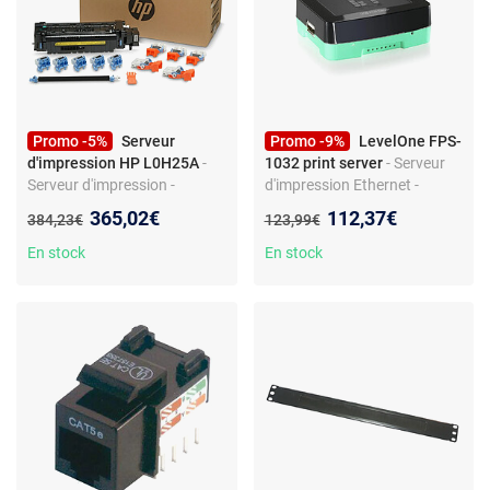
Promo -5%
Serveur
Promo -9%
LevelOne FPS-
d'impression HP L0H25A
-
1032 print server
- Serveur
Serveur d'impression -
d'impression Ethernet -
Compatible HP - Kit de
Couleur Noir/Vert - Support
Nouveau prix :
Nouveau prix :
365,02€
112,37€
Ancien prix :
Ancien prix :
384,23€
123,99€
maintenance - Prise EU
Windows et Mac
En stock
En stock