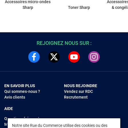
Accessoires micro-ondes
Accessoires
Sharp
Toner Sharp
& congél
REJOIGNEZ NOUS SUR :
EN SAVOIR PLUS
NOUS REJOINDRE
Qui sommes-nous ?
Vendez sur RDC
Avis clients
Recrutement
AIDE
Questions fréquentes
Modes de règlements
Notre site Rue du Commerce utilise des cookies ou des