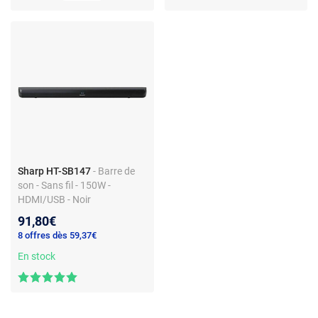
Sharp HT-SB147
- Barre de
son - Sans fil - 150W -
HDMI/USB - Noir
91,80€
8 offres dès 59,37€
En stock