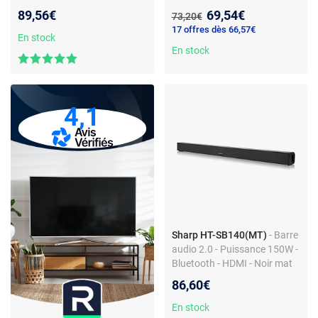
Nouveau prix :
89,56€
69,54€
Ancien prix :
73,20€
17 offres dès 66,57€
En stock
En stock
4,1
Sharp HT-SB140(MT)
- Barre
audio 2.0 - Puissance 150W -
Bluetooth - HDMI - Noir mat
86,60€
En stock