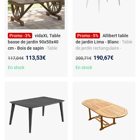
Promo -3%
vidaXL Table
Promo -5%
Allibert table
basse de jardin 90x50x40
de jardin Lima - Blanc
- Table
cm - Bois de sapin
- Table
de jardin rectangulaire -
basse de jardin - Bois de
résine tressée - blanc
Nouveau prix :
Nouveau prix :
113,53€
190,67€
Ancien prix :
Ancien prix :
117,04€
200,71€
sapin massif - 90 x 50 x 40
cm - Design roue de chariot
En stock
En stock