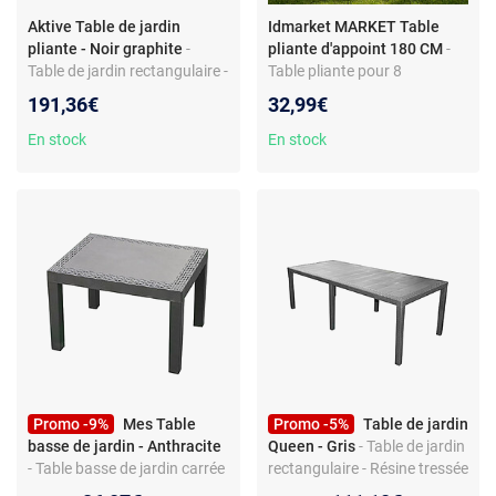
Aktive Table de jardin
Idmarket MARKET Table
pliante - Noir graphite
-
pliante d'appoint 180 CM
-
Table de jardin rectangulaire -
Table pliante pour 8
pliante - acier - 2 à 4
personnes - 180 CM -
191,36€
32,99€
personnes
Polyéthylène haute densité -
Structure en acier
En stock
En stock
Promo -9%
Mes Table
Promo -5%
Table de jardin
basse de jardin - Anthracite
Queen - Gris
- Table de jardin
- Table basse de jardin carrée
rectangulaire - Résine tressée
- imitation rotin - plastique
- Extensible