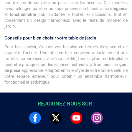
une dizaine de couverts ou plus, selon les besoins. Ces modèles
avec rallonges papillon ou superposées combinent ainsi
élégance
et
fonctionnalité
pour s'adapter à toutes les occasions, tout en
conservant un design harmonieux avec le reste du mobilier de
jardin.
Conseils pour bien choisir votre table de jardin
Pour bien choisir, évaluez vos besoins en termes d’espace et de
capacité d’accueil. Une table en teck conviendra parfaitement aux
familles nombreuses grâce à sa solidité, tandis qu'un modèle pliable
peut être pratique pour les espaces restreints, offrant ainsi un
gain
de place
appréciable. Adaptez enfin le style de votre table à celui de
votre espace extérieur pour obtenir un ensemble harmonieux,
fonctionnel et esthétique.
REJOIGNEZ NOUS SUR :