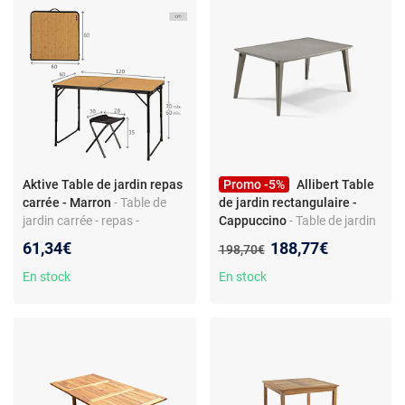
Aktive Table de jardin repas
Promo -5%
Allibert Table
carrée - Marron
- Table de
de jardin rectangulaire -
jardin carrée - repas -
Cappuccino
- Table de jardin
extensible - structure acier - 2
rectangulaire - résine tressée
Nouveau prix :
61,34€
188,77€
Ancien prix :
198,70€
à 4 personnes
- non extensible - coloris
cappuccino
En stock
En stock