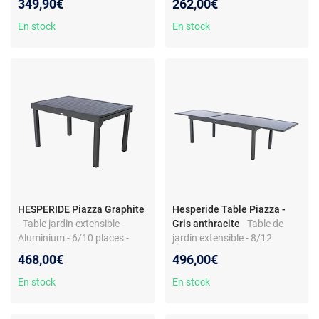
349,90€
262,00€
ovale - Teck massif - 6 à 8
180x90x75 cm
places - Rallonge papillon
En stock
En stock
HESPERIDE Piazza Graphite
Hesperide Table Piazza -
- Table jardin extensible -
Gris anthracite
- Table de
Aluminium - 6/10 places -
jardin extensible - 8/12
135-270x90x75 cm
places - Verre trempé -
468,00€
496,00€
320x100x75 cm
En stock
En stock