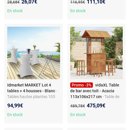
Nouveau prix :
Nouveau prix :
26,07€
111,10€
Ancien prix :
Ancien prix :
28,68€
116,95€
anthracite
En stock
En stock
Idmarket MARKET Lot 4
Promo -3%
vidaXL Table
tables + 4 housses - Blanc
-
de bar avec toit - Acacia
Tables hautes pliantes 105
113x106x217 cm
- Table de
CM - Housses blanches -
bar extérieure - Bois d'acacia
Nouveau prix :
94,99€
475,09€
Ancien prix :
489,78€
Structure en acier - Usage
massif - 113x106x217 cm -
intérieur/extérieur
Avec toit
En stock
En stock