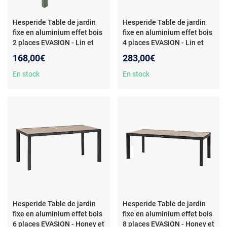
Hesperide Table de jardin
Hesperide Table de jardin
fixe en aluminium effet bois
fixe en aluminium effet bois
2 places EVASION - Lin et
4 places EVASION - Lin et
vert laurier
- Hespéride -
argile
- Hespéride - Table de
168,00€
283,00€
Table de jardin fixe en
jardin fixe en aluminium effet
aluminium effet bois 2 places
bois 4 places EVASION - Lin
En stock
En stock
EVASION - Lin et vert laurier -
et argile - Design
Design
Hesperide Table de jardin
Hesperide Table de jardin
fixe en aluminium effet bois
fixe en aluminium effet bois
6 places EVASION - Honey et
8 places EVASION - Honey et