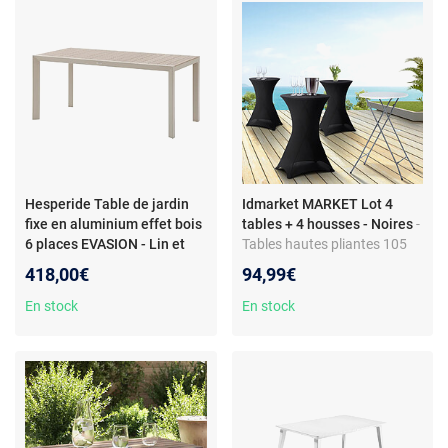
Hesperide Table de jardin
Idmarket MARKET Lot 4
fixe en aluminium effet bois
tables + 4 housses - Noires
-
6 places EVASION - Lin et
Tables hautes pliantes 105
argile
- Hespéride - Table de
CM - Housses noires -
418,00€
94,99€
jardin fixe en aluminium effet
Structure en acier - Diamètre
bois 6 places EVASION - Lin
60 CM
En stock
En stock
et argile - Design