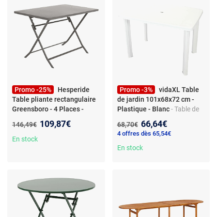
Promo -25%
Hesperide
Promo -3%
vidaXL Table
Table pliante rectangulaire
de jardin 101x68x72 cm -
Greensboro - 4 Places -
Plastique - Blanc
- Table de
Marron tonka
- Hespéride -
jardin - Trou pour parasol -
Nouveau prix :
Nouveau prix :
109,87€
66,64€
Ancien prix :
Ancien prix :
146,49€
68,70€
Table pliante rectangulaire
Plastique résistant - 101 x 68
4 offres dès 65,54€
Greensboro - 4 Places -
x 72 cm - Blanc
En stock
Marron tonka - Design
En stock