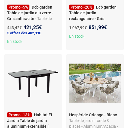
Promo -5%
Dcb garden
Promo -20%
Dcb garden
Table de jardin alu verre -
Table de jardin
Gris anthracite
- Table de
rectangulaire - Gris
jardin rectangulaire -
anthracite
- Table de jardin
Nouveau prix :
Nouveau prix :
421,25€
851,99€
Ancien prix :
Ancien prix :
443,42€
1 067,99€
aluminium - plateau verre -
rectangulaire - aluminium -
5 offres dès 402,99€
extensible - 6 à 8 convives
plateau céramique -
En stock
En stock
extensible
Promo -13%
Habitat Et
Hespéride Oriengo - Blanc
-
Jardin Table de jardin
Table de jardin ronde 8
aluminium extensible [
places - Aluminium/Acacia -