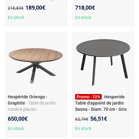
]Porto 8[ ] - Phoenix - Noir
-
Dim. 160 cm diamètre - Blanc
Nouveau prix :
189,00€
718,00€
Ancien prix :
218,83€
Table de jardin extensible -
Aluminium - Plateau verre -
En stock
En stock
Noir - 90/180x90x75 cm
Hespéride Oriengo -
Promo -10%
Hesperide
Graphite
- Table de jardin
Table d'appoint de jardin
ronde 8 places -
Saona - Diam. 70 cm - Gris
Aluminium/Acacia - Dim. 160
graphite
- Hespéride - Table
Nouveau prix :
650,00€
56,51€
Ancien prix :
62,79€
cm diamètre - Graphite
d'appoint de jardin Saona -
Diam. 70 cm - Gris graphite -
En stock
En stock
Design