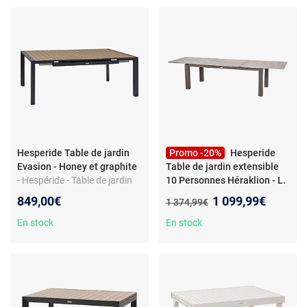
Hesperide Table de jardin
Promo -20%
Hesperide
Evasion - Honey et graphite
Table de jardin extensible
- Hespéride - Table de jardin
10 Personnes Héraklion - L.
extensible carrée en
220/320 cm - Gris tonka
-
Nouveau prix :
849,00€
1 099,99€
Ancien prix :
1 374,99€
aluminium effet bois 10
Hespéride - Table de jardin
places EVASION - Honey et
extensible 10 Personnes
En stock
En stock
graphite - Design
Héraklion - L. 220/320 cm -
Gris tonka - Design