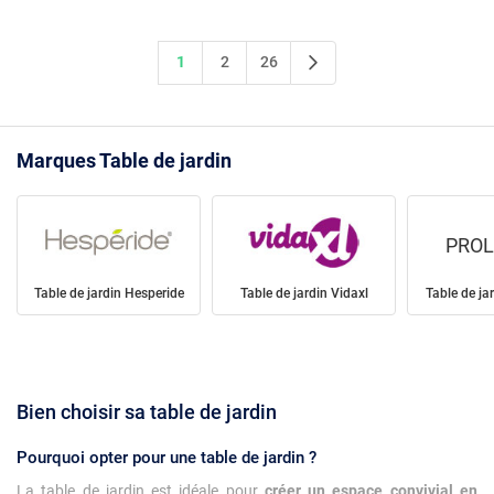
1
2
26
Marques Table de jardin
PROL
Table de jardin Hesperide
Table de jardin Vidaxl
Table de jar
Bien choisir sa table de jardin
Pourquoi opter pour une table de jardin ?
La table de jardin est idéale pour
créer un espace convivial en