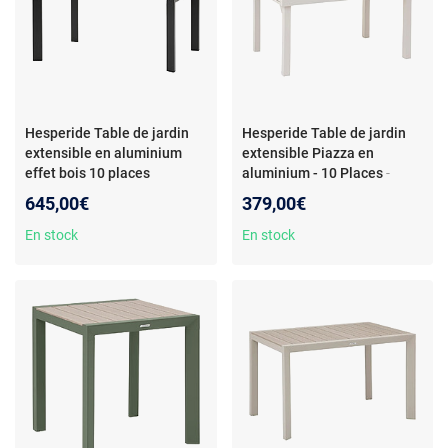
Hesperide Table de jardin
Hesperide Table de jardin
extensible en aluminium
extensible Piazza en
effet bois 10 places
aluminium - 10 Places
-
EVASION - Honey et
Hespéride - Table de jardin
645,00€
379,00€
graphite
- Hespéride - Table
extensible Piazza en
de jardin extensible en
aluminium - 10 Places -
En stock
En stock
aluminium effet bois 10
Design
places EVASION - Honey et
graphite - Design