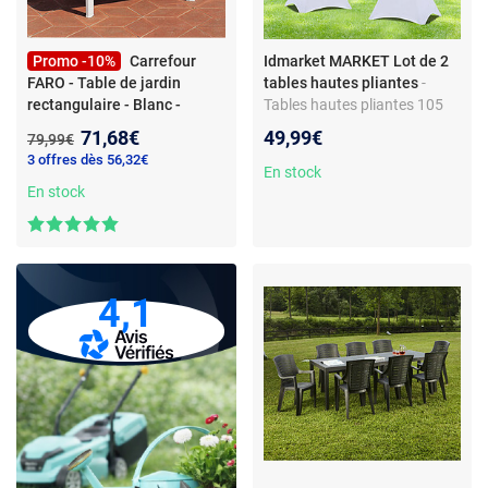
Promo -10%
Carrefour
Idmarket MARKET Lot de 2
FARO - Table de jardin
tables hautes pliantes
-
rectangulaire - Blanc -
Tables hautes pliantes 105
909908
- L 137 x l 85 x H 72
CM - Housses blanches -
Nouveau prix :
71,68€
49,99€
Ancien prix :
79,99€
cm - Polypropylène - 4
Diamètre 60 CM - Structure
3 offres dès 56,32€
couverts
en acier
En stock
En stock
4,1