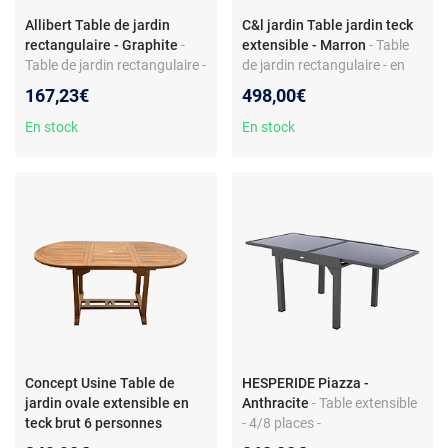
Allibert Table de jardin
C&l jardin Table jardin teck
rectangulaire - Graphite
-
extensible - Marron
- Table
Table de jardin rectangulaire -
de jardin rectangulaire - en
4 à 6 personnes - en
teck - extensible - coloris
167,23€
498,00€
plastique - fixe
marron
En stock
En stock
Concept Usine Table de
HESPERIDE Piazza -
jardin ovale extensible en
Anthracite
- Table extensible
teck brut 6 personnes
- 4/8 places -
KAJANG
- Table de jardin
Aluminium/verre -