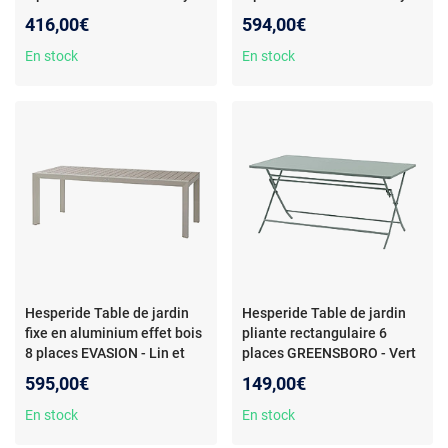
graphite
- Hespéride - Table
graphite
- Hespéride - Table
416,00€
594,00€
de jardin fixe en aluminium
de jardin fixe en aluminium
effet bois 6 places EVASION -
effet bois 8 places EVASION -
En stock
En stock
Honey et graphite - Design
Honey et graphite - Design
Hesperide Table de jardin
Hesperide Table de jardin
fixe en aluminium effet bois
pliante rectangulaire 6
8 places EVASION - Lin et
places GREENSBORO - Vert
argile
- Hespéride - Table de
olive
- Hespéride - Table de
595,00€
149,00€
jardin fixe en aluminium effet
jardin pliante rectangulaire 6
bois 8 places EVASION - Lin
places GREENSBORO - Vert
En stock
En stock
et argile - Design
olive - Design