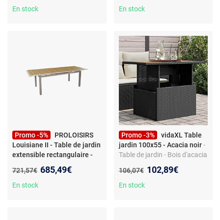
En stock
En stock
Promo -5%
PROLOISIRS
Promo -3%
vidaXL Table
Louisiane II - Table de jardin
jardin 100x55 - Acacia noir
-
extensible rectangulaire -
Table de jardin - Bois d'acacia
Crème
- Table de jardin
et résine tressée - 100 x 55 x
Nouveau prix :
Nouveau prix :
685,49€
102,89€
Ancien prix :
Ancien prix :
721,57€
106,07€
rectangulaire extensible
44/73 cm - Résistance UV -
PROLOISIRS Louisiane II,
Hauteur réglable
En stock
En stock
aluminium crème, 8 à 10
personnes