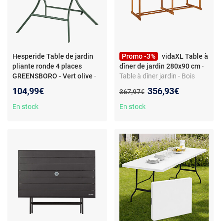
Hesperide Table de jardin
Promo -3%
vidaXL Table à
pliante ronde 4 places
dîner de jardin 280x90 cm
-
GREENSBORO - Vert olive
-
Table à dîner jardin - Bois
Hespéride - Table de jardin
acacia massif - Charme
Nouveau prix :
104,99€
356,93€
Ancien prix :
367,97€
pliante ronde 4 places
rustique - Dimensions 280 x
GREENSBORO - Vert olive -
90 x 75 cm
En stock
En stock
Design