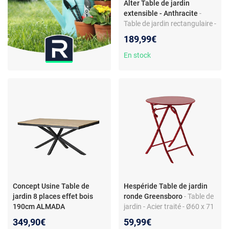
Alter Table de jardin
extensible - Anthracite
-
Table de jardin rectangulaire -
extensible - 8 à 12 personnes
189,99€
- plastique
En stock
Concept Usine Table de
Hespéride Table de jardin
jardin 8 places effet bois
ronde Greensboro
- Table de
190cm ALMADA
jardin - Acier traité - Ø60 x 71
cm - Résistante aux
349,90€
59,99€
intempéries - Groseille