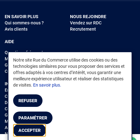
EN SAVOIR PLUS
NOUS REJOINDRE
Qui sommes-nous ?
Vendez sur RDC
Avis clients
Recrutement
AIDE
Questions fréquentes
Modes de règlements
Notre site Rue du Commerce utilise des cookies ou des
Garantie et retours
technologies similaires pour vous proposer des services et
Contacter Rue du Commerce
offres adaptés à vos centres d’intérêt, vous garantir une
meilleure expérience utilisateur et réaliser des statistiques
INFORMATIONS LÉGALES
RENDEZ-VOUS SUR L'APP
de visites.
En savoir plus.
Environnement
CGV
/
CGU Marketplace
REFUSER
Données personnelles
/
Cookies
Gérer mes cookies
PARAMÉTRER
Mentions légales
Accessibilité : non conforme
ACCEPTER
Notice d'accessibilité