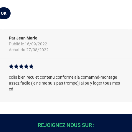
OK
Par Jean Marie
Publié le 16/09/2022
Achat du 27/08/2022
colis bien recu et contenu conforme ala comamnd-montage
assez facile (je ne me suis pas trompe)j ai pu y loger tous mes
cd
REJOIGNEZ NOUS SUR :