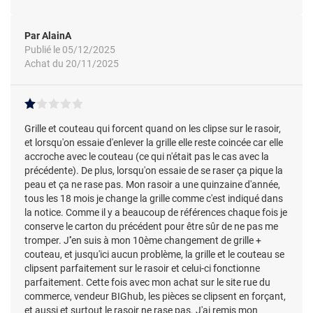
Par AlainA
Publié le 05/12/2025
Achat du 20/11/2025
Grille et couteau qui forcent quand on les clipse sur le rasoir,
et lorsqu'on essaie d'enlever la grille elle reste coincée car elle
accroche avec le couteau (ce qui n'était pas le cas avec la
précédente). De plus, lorsqu'on essaie de se raser ça pique la
peau et ça ne rase pas. Mon rasoir a une quinzaine d'année,
tous les 18 mois je change la grille comme c'est indiqué dans
la notice. Comme il y a beaucoup de références chaque fois je
conserve le carton du précédent pour être sûr de ne pas me
tromper. J''en suis à mon 10ème changement de grille +
couteau, et jusqu'ici aucun problème, la grille et le couteau se
clipsent parfaitement sur le rasoir et celui-ci fonctionne
parfaitement. Cette fois avec mon achat sur le site rue du
commerce, vendeur BIGhub, les pièces se clipsent en forçant,
et aussi et surtout le rasoir ne rase pas. J'ai remis mon