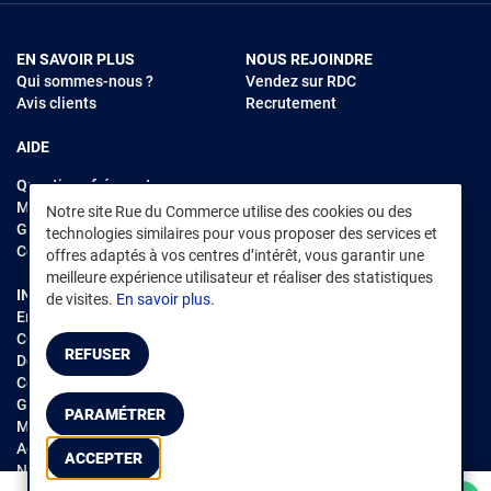
EN SAVOIR PLUS
NOUS REJOINDRE
Qui sommes-nous ?
Vendez sur RDC
Avis clients
Recrutement
AIDE
Questions fréquentes
Modes de règlements
Notre site Rue du Commerce utilise des cookies ou des
Garantie et retours
technologies similaires pour vous proposer des services et
Contacter Rue du Commerce
offres adaptés à vos centres d’intérêt, vous garantir une
meilleure expérience utilisateur et réaliser des statistiques
INFORMATIONS LÉGALES
RENDEZ-VOUS SUR L'APP
de visites.
En savoir plus.
Environnement
CGV
/
CGU Marketplace
REFUSER
Données personnelles
/
Cookies
Gérer mes cookies
PARAMÉTRER
Mentions légales
Accessibilité : non conforme
ACCEPTER
Notice d'accessibilité