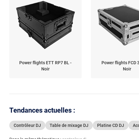
Power flights ETT RP7 BL -
Power flights FCD 
Noir
Noir
Tendances actuelles :
Contrôleur DJ
Table de mixage DJ
Platine CD DJ
Ac