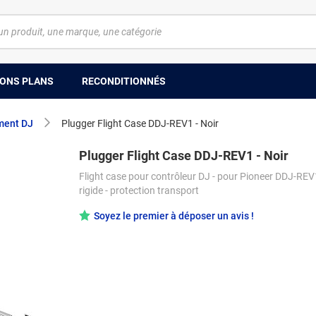
ONS PLANS
RECONDITIONNÉS
ment DJ
Plugger Flight Case DDJ-REV1 - Noir
Plugger Flight Case DDJ-REV1 - Noir
Flight case pour contrôleur DJ - pour Pioneer DDJ-REV
rigide - protection transport
Soyez le premier à déposer un avis !