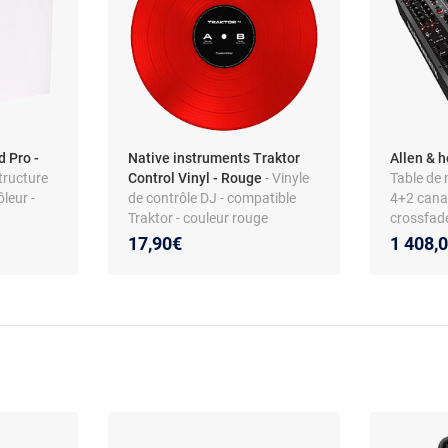
 Pro -
Native instruments Traktor
Allen & 
tructure
Control Vinyl - Rouge
- Vinyle
Table de
leur -
de contrôle DJ - compatible
4+2 canau
Traktor - couleur rouge
crossfad
compteur 
17,90€
1 408,
robuste