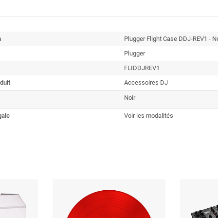
n
Plugger Flight Case DDJ-REV1 - No
Plugger
FLIDDJREV1
duit
Accessoires DJ
Noir
gale
Voir les modalités