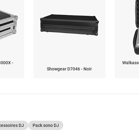
3000X -
Walkass
Showgear D7046 - Noir
cessoires DJ
Pack sono DJ