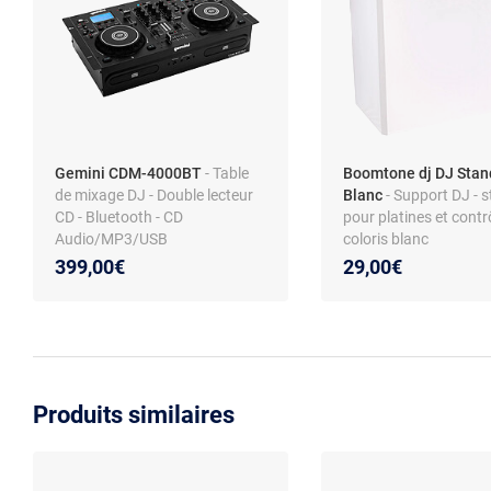
Gemini CDM-4000BT
- Table
Boomtone dj DJ Stand
de mixage DJ - Double lecteur
Blanc
- Support DJ - s
CD - Bluetooth - CD
pour platines et contrô
Audio/MP3/USB
coloris blanc
399,00€
29,00€
Produits similaires