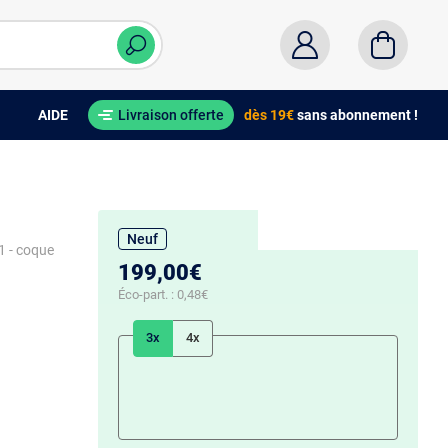
AIDE
Livraison offerte
dès 19€
sans abonnement !
Neuf
1 - coque
199,00€
Éco-part. :
0,48€
3x
4x