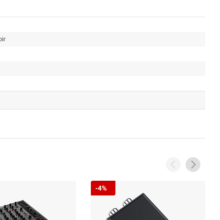
ir
-4%