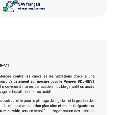
SAV français
et vraiment humain
-REV1
nforcée contre les chocs et les vibrations
grâce à une
ium. L'
ajustement sur mesure pour le Pioneer DDJ-REV1
out mouvement interne. La façade amovible garantit un
accès
'usage en installation fixe ou mobile.
cessoires
, utile pour le pilotage de logiciels et la gestion des
avorisent une
manipulation plus sûre et moins fatigante
sur
ture durable
, tout en simplifiant l'organisation des sessions