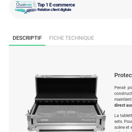
Top 1 E-commerce
Relation client digitale
DESCRIPTIF
FICHE TECHNIQUE
Protec
Pensé po
construct
maintient
direct a
La tablet
sets. Pou
scène et 