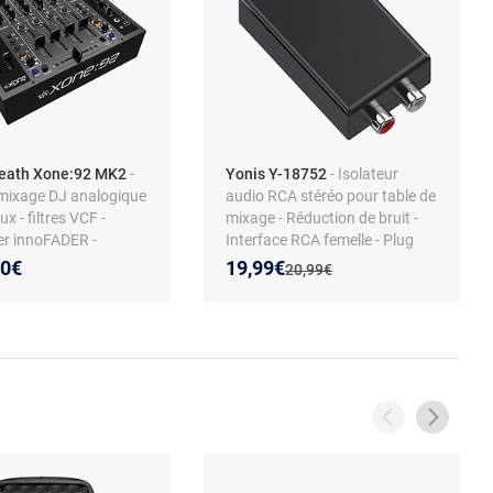
heath Xone:92 MK2
-
Yonis Y-18752
- Isolateur
 mixage DJ analogique
audio RCA stéréo pour table de
x - filtres VCF -
mixage - Réduction de bruit -
er innoFADER -
Interface RCA femelle - Plug
BPM - finition
and play - Élimine les
Nouveau prix :
Réduction de :
00€
19,99€
Ancien prix :
20,99€
interférences - Boîtier compact