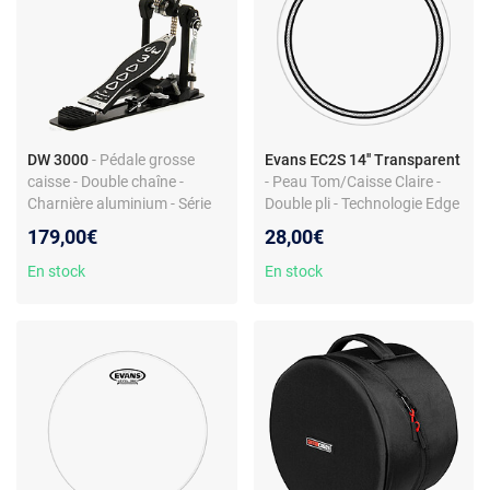
DW 3000
- Pédale grosse
Evans EC2S 14'' Transparent
caisse - Double chaîne -
- Peau Tom/Caisse Claire -
Charnière aluminium - Série
Double pli - Technologie Edge
3000
Control - Sonorité grave
179,00€
28,00€
En stock
En stock