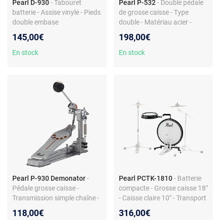
Pearl D-930
- Tabouret
Pearl P-532
- Double pédale
batterie - Assise vinyle - Pieds
de grosse caisse - Type
double embase
double - Matériau acier -
Deux battes à double-face
145,00€
198,00€
En stock
En stock
Pearl P-930 Demonator
-
Pearl PCTK-1810
- Batterie
Pédale grosse caisse -
compacte - Grosse caisse 18"
Transmission simple chaîne -
- Caisse claire 10" - Transport
Came interchangeable
facile
118,00€
316,00€