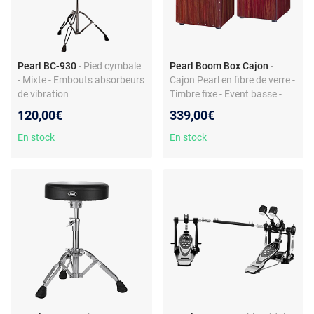
Pearl BC-930
- Pied cymbale
Pearl Boom Box Cajon
-
- Mixte - Embouts absorbeurs
Cajon Pearl en fibre de verre -
de vibration
Timbre fixe - Event basse -
Sonorité amplifiée
120,00€
339,00€
En stock
En stock