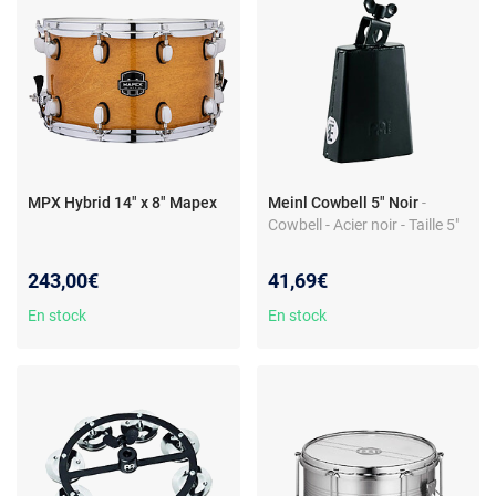
MPX Hybrid 14" x 8" Mapex
Meinl Cowbell 5" Noir
-
Cowbell - Acier noir - Taille 5"
243,00€
41,69€
En stock
En stock