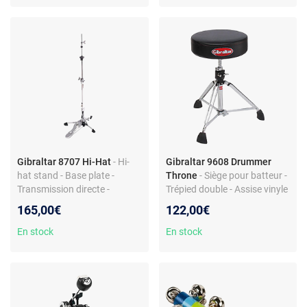
Gibraltar 8707 Hi-Hat
- Hi-
Gibraltar 9608 Drummer
hat stand - Base plate -
Throne
- Siège pour batteur -
Transmission directe -
Trépied double - Assise vinyle
Hauteur réglable 800-900
réglable 51-70 cm
165,00€
122,00€
mm
En stock
En stock