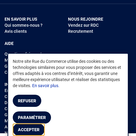
EN SAVOIR PLUS
NOUS REJOINDRE
Qui sommes-nous ?
Vendez sur RDC
Avis clients
Recrutement
AIDE
Questions fréquentes
Modes de règlements
Notre site Rue du Commerce utilise des cookies ou des
Garantie et retours
technologies similaires pour vous proposer des services et
Contacter Rue du Commerce
offres adaptés à vos centres d’intérêt, vous garantir une
meilleure expérience utilisateur et réaliser des statistiques
INFORMATIONS LÉGALES
RENDEZ-VOUS SUR L'APP
de visites.
En savoir plus.
Environnement
CGV
/
CGU Marketplace
REFUSER
Données personnelles
/
Cookies
Gérer mes cookies
PARAMÉTRER
Mentions légales
Accessibilité : non conforme
ACCEPTER
Notice d'accessibilité