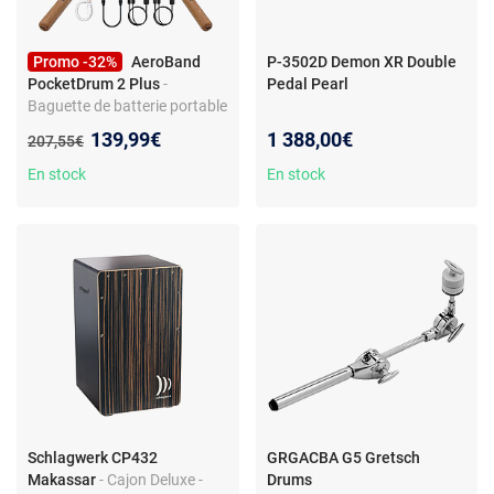
Promo -32%
AeroBand
P-3502D Demon XR Double
PocketDrum 2 Plus
-
Pedal Pearl
Baguette de batterie portable
- Connexion sans fil - Latence
Nouveau prix :
139,99€
1 388,00€
Ancien prix :
207,55€
réduite - Compact et portable
En stock
En stock
Schlagwerk CP432
GRGACBA G5 Gretsch
Makassar
- Cajon Deluxe -
Drums