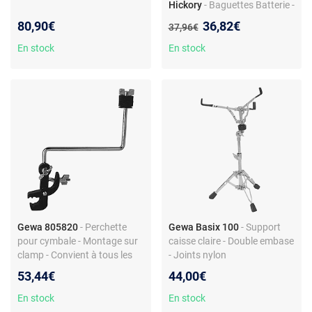
Hickory
- Baguettes Batterie -
Hickory Américain - Olive
Nouveau prix :
80,90€
36,82€
Ancien prix :
37,96€
Bois - Modèle TXJZW
En stock
En stock
Gewa 805820
- Perchette
Gewa Basix 100
- Support
pour cymbale - Montage sur
caisse claire - Double embase
clamp - Convient à tous les
- Joints nylon
cerclages
53,44€
44,00€
En stock
En stock