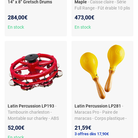
14" x 8" Gretsch Drums
Maple
- Caisse claire - Série
Full Range - Fût érable 10 plis
- Dimensions 14x6.5"
284,00€
473,00€
En stock
En stock
Latin Percussion LP193
-
Latin Percussion LP281
-
Tambourin charleston -
Maracas Pro - Paire de
Montable sur charley - ABS
maracas - Corps plastique -
rouge
Manche bois
52,00€
21,59€
3 offres dès 17,90€
En stock