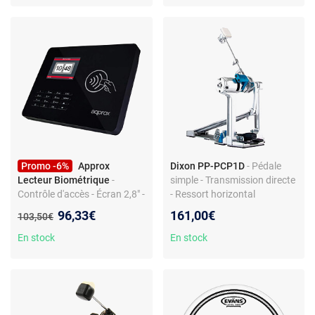
Promo -6%
Approx
Dixon PP-PCP1D
- Pédale
Lecteur Biométrique
-
simple - Transmission directe
Contrôle d'accès - Écran 2,8" -
- Ressort horizontal
100 000 enregistrements -
Nouveau prix :
96,33€
161,00€
Ancien prix :
103,50€
Fiabilité élevée
En stock
En stock