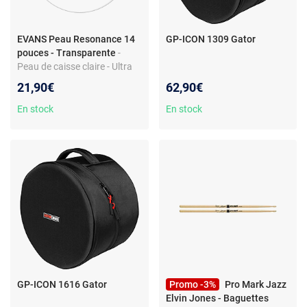
EVANS Peau Resonance 14
GP-ICON 1309 Gator
pouces - Transparente
-
Peau de caisse claire - Ultra
fine - Son précis - Large
21,90€
62,90€
palette de nuances
En stock
En stock
GP-ICON 1616 Gator
Promo -3%
Pro Mark Jazz
Elvin Jones - Baguettes