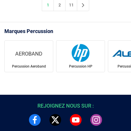
1
2
11
Marques Percussion
AEROBAND
Percussion Aeroband
Percussion HP
Percuss
REJOIGNEZ NOUS SUR :