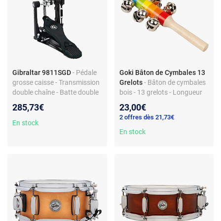
Gibraltar 9811SGD
- Pédale
Goki Bâton de Cymbales 13
grosse caisse - Transmission
Grelots
- Bâton de cymbales
double chaîne - Batte double
bois - 13 grelots - Longueur
face
18 cm
285,73€
23,00€
2 offres dès 21,73€
En stock
En stock