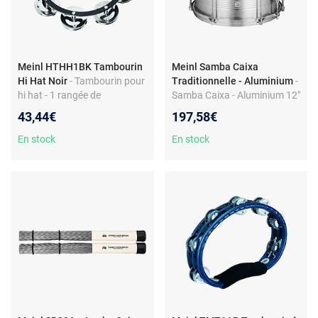
Meinl HTHH1BK Tambourin
Meinl Samba Caixa
Hi Hat Noir
- Tambourin pour
Traditionnelle - Aluminium
-
hi hat - 1 rangée de
Samba Caixa - Aluminium 12"
cymbalettes acier
- Timbres de guitare - Peau
43,44€
197,58€
synthétique - Boulons fraisés
En stock
En stock