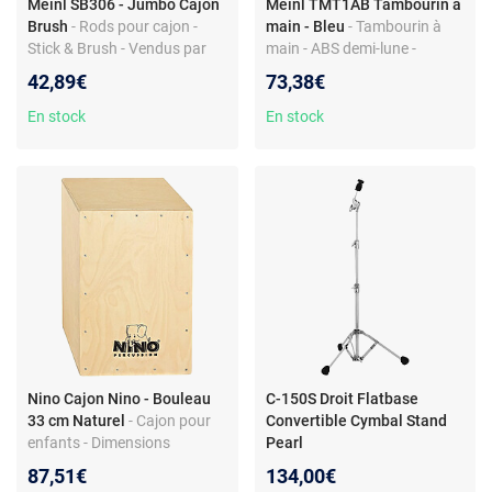
Meinl SB306 - Jumbo Cajon
Meinl TMT1AB Tambourin à
Brush
- Rods pour cajon -
main - Bleu
- Tambourin à
Stick & Brush - Vendus par
main - ABS demi-lune -
paire - Fabriqués en
Cymbales aluminium -
42,89€
73,38€
Allemagne
Ergonomique
En stock
En stock
Nino Cajon Nino - Bouleau
C-150S Droit Flatbase
33 cm Naturel
- Cajon pour
Convertible Cymbal Stand
enfants - Dimensions
Pearl
compactes - Timbre interne -
87,51€
134,00€
Coins réglables - Bouleau