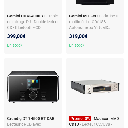
Gemini CDM-4000BT
- Table
Gemini MDJ-600
- Platine DJ
de mixage DJ - Double lecteur
multimédia - CD/USB -
CD - Bluetooth - CD
Autonome ou VirtualDJ
Audio/MP3/USB
399,00€
319,00€
En stock
En stock
Grundig DTR 4500 BT DAB
-
Promo -3%
Madison MAD-
Lecteur de CD avec
CD10
- Lecteur CD/USB -