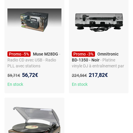
Promo -5%
Muse M28DG
-
Promo -3%
Omnitronic
Radio CD avec USB - Radio
BD-1350 - Noir
- Platine
PLL avec stations
vinyle DJ à entraînement par
mémorisables - Noir
courroie - entrée ligne RCA -
Nouveau prix :
Nouveau prix :
56,72€
217,82€
Ancien prix :
Ancien prix :
59,71€
224,56€
sortie phono RCA
En stock
En stock