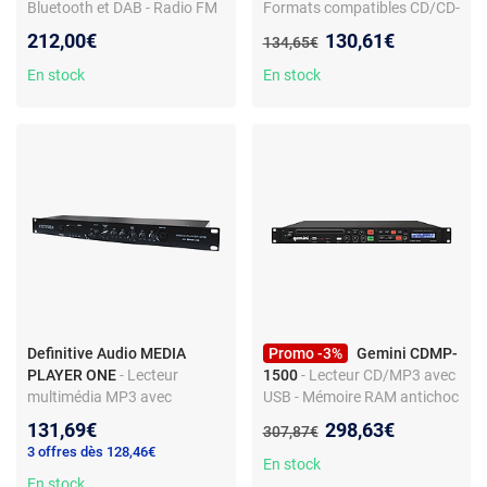
Bluetooth et DAB - Radio FM
Formats compatibles CD/CD-
- Écran LCD
R/CD-RW/MP3 - Tuner FM
Nouveau prix :
212,00€
130,61€
Ancien prix :
134,65€
intégré
En stock
En stock
Definitive Audio MEDIA
Promo -3%
Gemini CDMP-
PLAYER ONE
- Lecteur
1500
- Lecteur CD/MP3 avec
multimédia MP3 avec
USB - Mémoire RAM antichoc
Bluetooth - Pour centres de
- Format rack 1U - Noir
Nouveau prix :
131,69€
298,63€
Ancien prix :
307,87€
fitness et restaurants - Noir
3 offres dès 128,46€
En stock
En stock