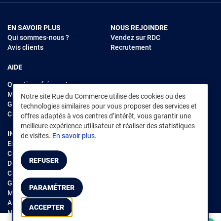
EN SAVOIR PLUS
NOUS REJOINDRE
Qui sommes-nous ?
Vendez sur RDC
Avis clients
Recrutement
AIDE
Questions fréquentes
Modes de règlements
Notre site Rue du Commerce utilise des cookies ou des
Garantie et retours
technologies similaires pour vous proposer des services et
Contacter Rue du Commerce
offres adaptés à vos centres d’intérêt, vous garantir une
meilleure expérience utilisateur et réaliser des statistiques
INFORMATIONS LÉGALES
RENDEZ-VOUS SUR L'APP
de visites.
En savoir plus.
Environnement
CGV
/
CGU Marketplace
REFUSER
Données personnelles
/
Cookies
Gérer mes cookies
PARAMÉTRER
Mentions légales
Accessibilité : non conforme
ACCEPTER
Notice d'accessibilité