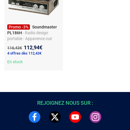
Promo -3%
Soundmaster
PL186H
- Radio design
portable - Apparence cuir
avec contrôle du volume -
Nouveau prix :
112,94€
Ancien prix :
116,43€
Blanc
4 offres dès 112,43€
En stock
REJOIGNEZ NOUS SUR :