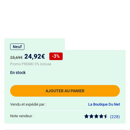
Neuf
Nouveau prix :
24,92€
-3%
Ancien prix :
25,69€
Réduction de :
Promo PROMO 3% incluse
En stock
AJOUTER AU PANIER
Vendu et expédié par :
La Boutique Du Net
Note vendeur :
(228)