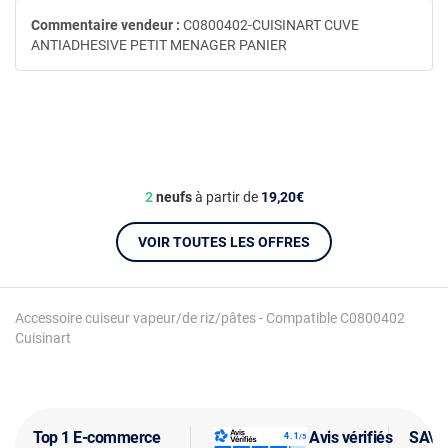
Commentaire vendeur :
C0800402-CUISINART CUVE
ANTIADHESIVE PETIT MENAGER PANIER
2
neufs
à partir de
19,20€
VOIR TOUTES LES OFFRES
Accessoire cuiseur vapeur/de riz/pâtes - Compatible C0800402
Cuisinart
Top 1 E-commerce
Avis vérifiés
SAV f