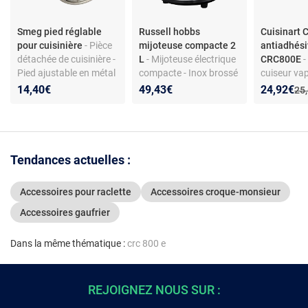
Smeg pied réglable
Russell hobbs
Cuisinart 
pour cuisinière
- Pièce
mijoteuse compacte 2
antiadhés
détachée de cuisinière -
L
- Mijoteuse électrique
CRC800E
-
Pied ajustable en métal
compacte - Inox brossé
cuiseur va
- Finition inox -
- 145 W - Cuve
riz/pâtes -
Nouveau p
Réduction
14,40€
49,43€
24,92€
Anc
25
Compatible modèles
céramique amovible - 3
C0800402 
Smeg sélectionnés
niveaux de cuisson
Tendances actuelles :
Accessoires pour raclette
Accessoires croque-monsieur
Accessoires gaufrier
Dans la même thématique :
crc 800 e
REJOIGNEZ NOUS SUR :