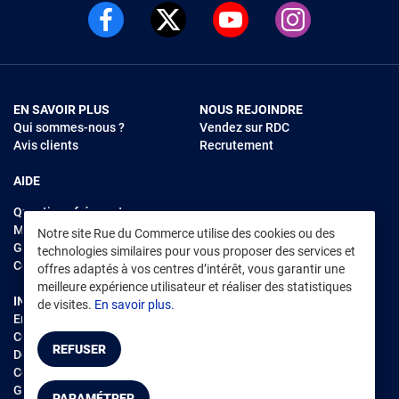
EN SAVOIR PLUS
NOUS REJOINDRE
Qui sommes-nous ?
Vendez sur RDC
Avis clients
Recrutement
AIDE
Questions fréquentes
Modes de règlements
Notre site Rue du Commerce utilise des cookies ou des
Garantie et retours
technologies similaires pour vous proposer des services et
Contacter Rue du Commerce
offres adaptés à vos centres d’intérêt, vous garantir une
meilleure expérience utilisateur et réaliser des statistiques
INFORMATIONS LÉGALES
RENDEZ-VOUS SUR L'APP
de visites.
En savoir plus.
Environnement
CGV
/
CGU Marketplace
REFUSER
Données personnelles
/
Cookies
Gérer mes cookies
PARAMÉTRER