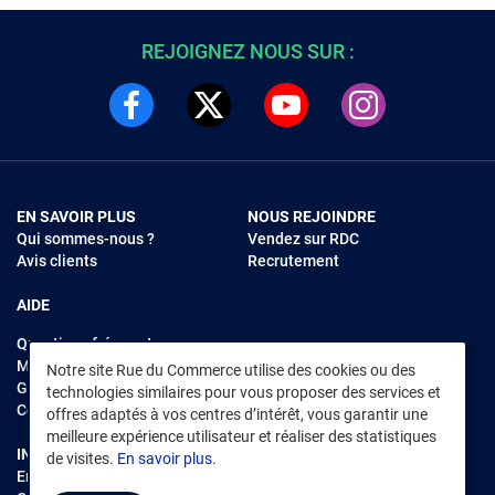
REJOIGNEZ NOUS SUR :
EN SAVOIR PLUS
NOUS REJOINDRE
Qui sommes-nous ?
Vendez sur RDC
Avis clients
Recrutement
AIDE
Questions fréquentes
Modes de règlements
Notre site Rue du Commerce utilise des cookies ou des
Garantie et retours
technologies similaires pour vous proposer des services et
Contacter Rue du Commerce
offres adaptés à vos centres d’intérêt, vous garantir une
meilleure expérience utilisateur et réaliser des statistiques
INFORMATIONS LÉGALES
RENDEZ-VOUS SUR L'APP
de visites.
En savoir plus.
Environnement