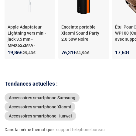
Apple Adaptateur
Enceinte portable
Étui Pour 
Lightning vers mini-
Xiaomi Sound Party
WP100 (Cui
jack 3,5 mm -
2.0 50W Noire
avec suppo
MMX62ZM/A
-
Adaptateur Lightning
Nouveau prix :
Réduction de :
Nouveau prix :
Réduction de :
19,86€
76,31€
17,60€
Ancien prix :
Ancien prix :
29,43€
81,99€
vers mini-jack iPhone -
Compatible iPad/iPod
6G- Jack 3,5mm
Tendances actuelles :
Accessoires smartphone Samsung
Accessoires smartphone Xiaomi
Accessoires smartphone Huawei
Dans la même thématique :
support telephone bureau