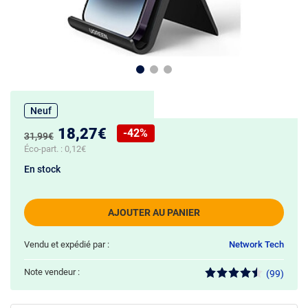
Neuf
Nouveau prix :
18,27€
-42%
Ancien prix :
31,99€
Réduction de :
Éco-part. :
0,12€
En stock
AJOUTER AU PANIER
Vendu et expédié par :
Network Tech
Note vendeur :
(99)