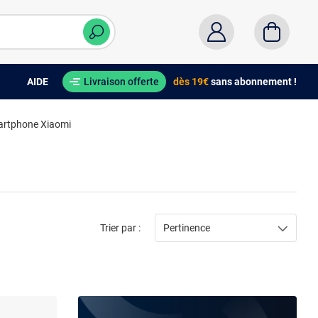
AIDE
Livraison offerte
dès 19€
sans abonnement !
artphone Xiaomi
Trier par :
Pertinence