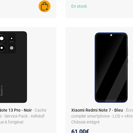
En stock
AJOUTER AU PANIER
ote 13 Pro - Noir
- Cache
Xiaomi Redmi Note 7 - Bleu
- Écr
ne - Service Pack - Adhésif
complet smartphone - LCD + vitre t
ue à l'original
Châssis intégré
61,00€