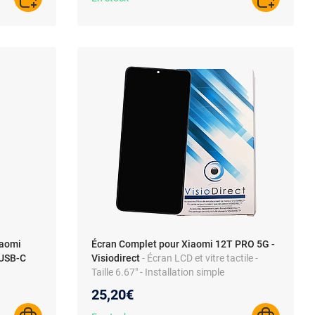
AJOUTER AU PANIER
AJOUTER A
iaomi
Écran Complet pour Xiaomi 12T PRO 5G -
USB-C
Visiodirect
- Écran LCD et vitre tactile -
Taille 6.67" - Installation simple
25,20€