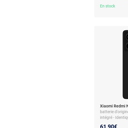
En stock
Xiaomi Redmi N
batterie d'origi
intégré - Identiq
61,90€