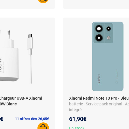
Chargeur USB-A Xiaomi
Xiaomi Redmi Note 13 Pro - Bleu
0W Blanc
batterie - Service pack original - A
intégré
au prix :
8€
61,90€
11 offres dès 26,65€
En stock