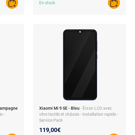
En stock
AJOUTER AU PANIER
AJOUTER A
Champagne
Xiaomi Mi 9 SE - Bleu
- Écran LCD avec
s -
vitre tactile et châssis - Installation rapide -
Service Pack
119,00€