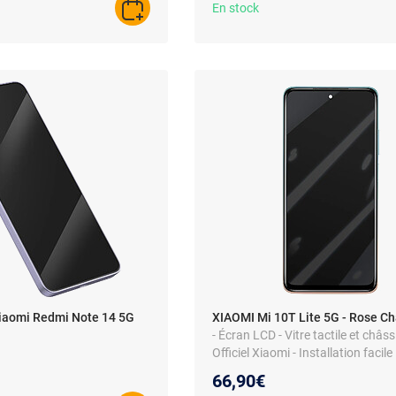
En stock
AJOUTER AU PANIER
iaomi Redmi Note 14 5G
XIAOMI Mi 10T Lite 5G - Rose 
- Écran LCD - Vitre tactile et châssi
Officiel Xiaomi - Installation facile
66,90€