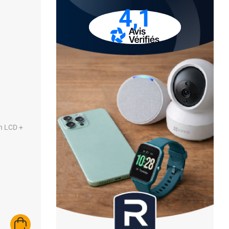
4,1
an LCD +
AJOUTER AU PANIER