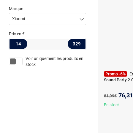
Marque
Xiaomi
Prix
en €
14
329
Voir uniquement les produits en
stock
Promo -6%
E
Sound Party 2.
Nouve
76,3
Ancien prix :
81,99€
En stock