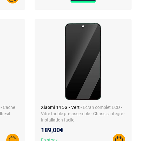
- Cache
Xiaomi 14 5G - Vert
- Écran complet LCD -
dhésif
Vitre tactile pré-assemblé - Châssis intégré -
Installation facile
189,00€
En stock