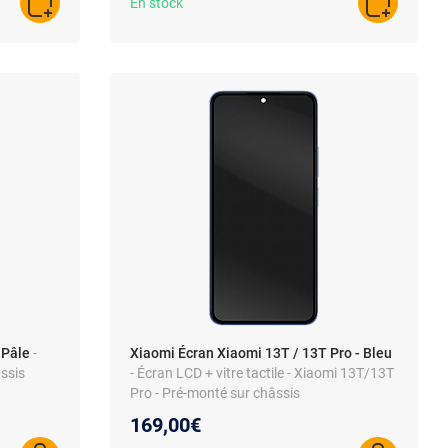
En stock
AJOUTER AU PANIER
AJOUTER A
 Pâle
-
Xiaomi Écran Xiaomi 13T / 13T Pro - Bleu
âssis
- Écran LCD + vitre tactile - Xiaomi 13T/13T
Pro - Pré-monté sur châssis
169,00€