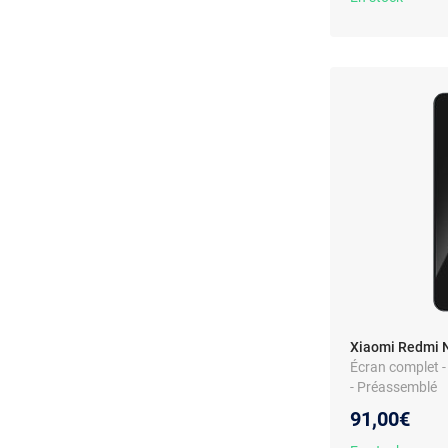
Xiaomi Redmi N
Écran complet - 
- Préassemblé
91,00€