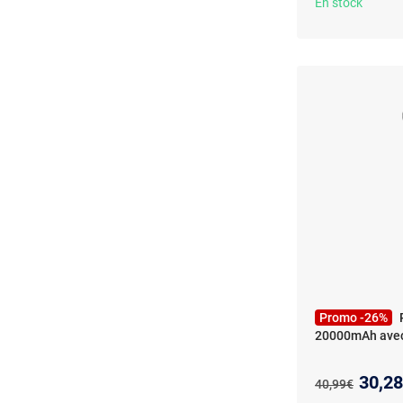
En stock
Promo -26%
20000mAh avec
Nouve
30,2
Ancien prix :
40,99€