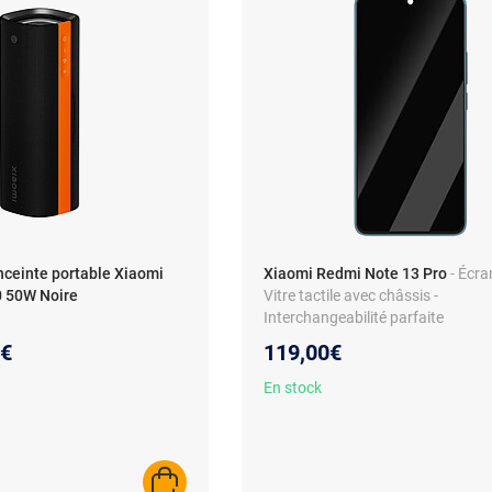
nceinte portable Xiaomi
Xiaomi Redmi Note 13 Pro
- Écr
0 50W Noire
Vitre tactile avec châssis -
Interchangeabilité parfaite
au prix :
1€
119,00€
En stock
AJOUTER AU PANIER