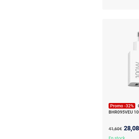
Promo -32%
BHR095VEU 10
Nouve
28,0
Ancien prix :
41,60€
En stock