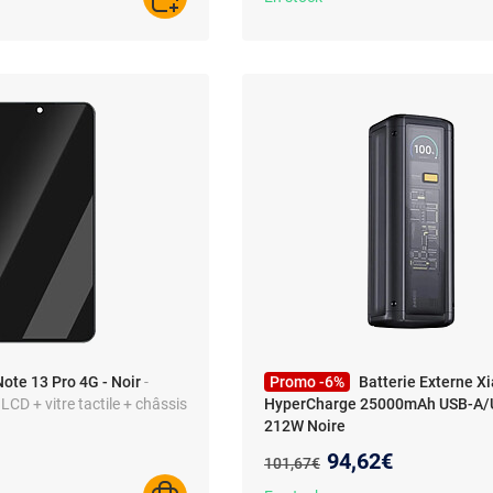
AJOUTER AU PANIER
ote 13 Pro 4G - Noir
-
Promo -6%
Batterie Externe X
LCD + vitre tactile + châssis
HyperCharge 25000mAh USB-A/
212W Noire
Nouveau prix :
94,62€
Ancien prix :
101,67€