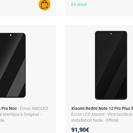
En stock
AJOUTER AU PANIER
 Pro Noir
- Écran AMOLED
Xiaomi Redmi Note 12 Pro Plus 
 identique à l'original -
Écran LCD Xiaomi - Vitre tactile et
ide
Installation facile - Officiel
91,90€