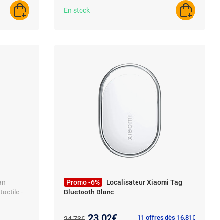
En stock
AJOUTER AU PANIER
AJOUTER A
an
Promo -6%
Localisateur Xiaomi Tag
actile -
Bluetooth Blanc
Nouveau prix :
23,02€
Ancien prix :
11 offres dès 16,81€
24,73€