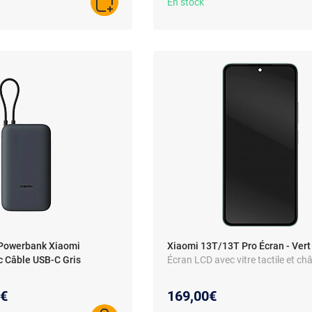
En stock
AJOUTER AU PANIER
Powerbank Xiaomi
Xiaomi 13T/13T Pro Écran - Vert
 Câble USB-C Gris
Écran LCD avec vitre tactile et ch
au prix :
8€
169,00€