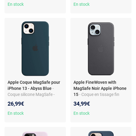
En stock
En stock
Apple Coque MagSafe pour
Apple FineWoven with
iPhone 13 - Abyss Blue
-
MagSafe Noir Apple iPhone
Coque silicone MagSafe -
15
- Coque en tissage fin
Protection anti-choc - Design
avec MagSafe pour Apple
26,99€
34,99€
élégant et fin
iPhone 15
En stock
En stock