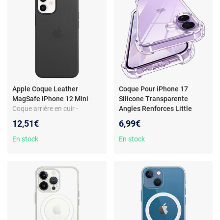
Apple Coque Leather
Coque Pour iPhone 17
MagSafe iPhone 12 Mini
-
Silicone Transparente
Coque arrière en cuir -
Angles Renforces Little
Technologie MagSafe -
Boutik©
12,51€
6,99€
Protection anti-rayures -
Apple d'origine
En stock
En stock