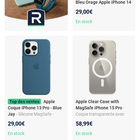
Bleu Orage Apple iPhone 14
- Coque en silicone avec
29,00€
MagSafe pour Apple iPhone
14
En stock
Top des ventes
Apple
Apple Clear Case with
Coque iPhone 13 Pro - Blue
MagSafe iPhone 15 Pro
-
Jay
- Silicone MagSafe -
Coque transparente avec
Absorption des chocs - Fit
MagSafe pour iPhone 15 Pro
29,00€
58,99€
parfait
En stock
En stock