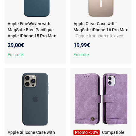
Apple FineWoven with
Apple Clear Case with
MagSafe Bleu Pacifique
MagSafe iPhone 16 Pro Max
Apple iPhone 15 Pro Max
-
- Coque transparente avec
Coque en tissage fin avec
MagSafe pour iPhone 16 Pro
29,00€
19,99€
MagSafe pour Apple iPhone
Max
15 Pro Max
En stock
En stock
Apple Silicone Case with
Promo -53%
Compatible