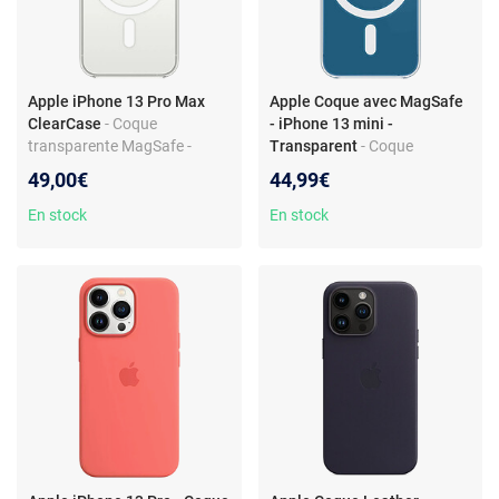
Apple iPhone 13 Pro Max
Apple Coque avec MagSafe
ClearCase
- Coque
- iPhone 13 mini -
transparente MagSafe -
Transparent
- Coque
Protection anti-rayures -
transparente avec MagSafe
49,00€
44,99€
Design Apple original
pour iPhone 13 mini -
Protection élégante et
En stock
En stock
fonctionnelle