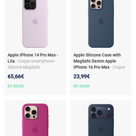
Apple iPhone 14 Pro Max -
Apple Silicone Case with
Lila
- Coque smartphone -
MagSafe Denim Apple
Silicone MagSafe -
iPhone 16 Pro Max
- Coque
Absorption des chocs -
en silicone avec MagSafe
65,66€
23,99€
Design élégant
pour Apple iPhone 16 Pro
Max
En stock
En stock