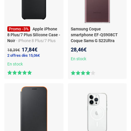
Promo -3%
Apple iPhone
Samsung Coque
8 Plus/7 Plus Silicone Case -
smartphone EF-QS908CT
Noir
- iPhone 8 Plus/7 Plus
Coque Sams G S22Ultra
Silicone Case - Noir
souple Ultra fine
- SAMSUNG
Nouveau prix :
17,84€
28,46€
Ancien prix :
18,39€
Coque transparente S22
2 offres dès 15,06€
ULTRA
En stock
En stock