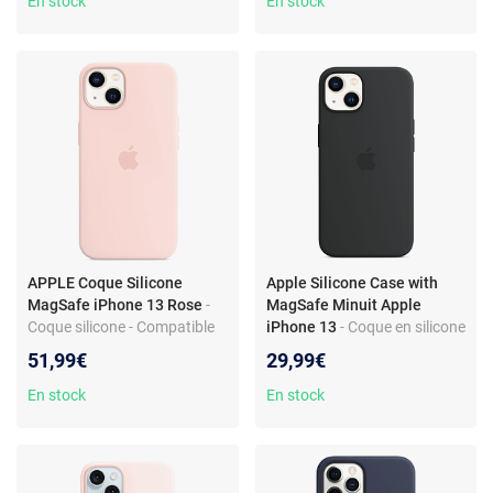
En stock
En stock
APPLE Coque Silicone
Apple Silicone Case with
MagSafe iPhone 13 Rose
-
MagSafe Minuit Apple
Coque silicone - Compatible
iPhone 13
- Coque en silicone
MagSafe - Design mince et
avec MagSafe pour Apple
51,99€
29,99€
élégant
iPhone 13
En stock
En stock