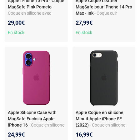
Apple iPhone 13 Pro - Coque
Apple Coque Leather
MagSafe Pink Pomelo
-
MagSafe pour iPhone 14 Pro
Coque en silicone avec
Max - Ink
- Coque cuir
MagSafe - Design fin et
véritable avec MagSafe pour
29,00€
27,99€
élégant - Absorption des
iPhone 14 Pro Max - Élégante
chocs
et protectrice
En stock
En stock
Apple Silicone Case with
Apple Coque en silicone
MagSafe Fuchsia Apple
Minuit Apple iPhone SE
iPhone 16
- Coque en silicone
(2022)
- Coque en silicone
avec MagSafe pour Apple
pour Apple iPhone SE (2022)
24,99€
16,99€
iPhone 16