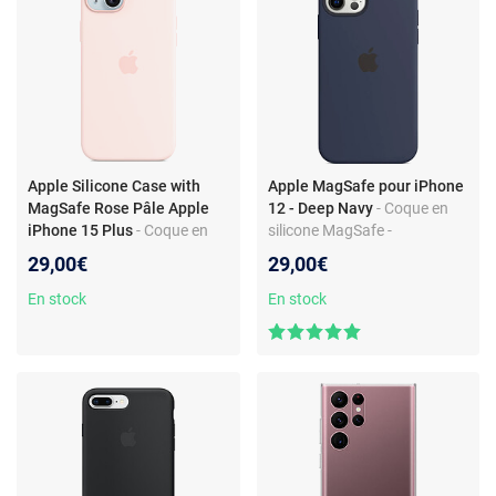
Apple Silicone Case with
Apple MagSafe pour iPhone
MagSafe Rose Pâle Apple
12 - Deep Navy
- Coque en
iPhone 15 Plus
- Coque en
silicone MagSafe -
silicone avec MagSafe pour
Compatible chargeur
29,00€
29,00€
Apple iPhone 15 Plus
MagSafe - Protection anti-
chocs - Design Apple original
En stock
En stock