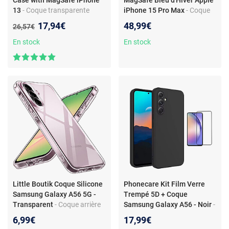
Case with MagSafe iPhone
MagSafe Bleu d'Hiver Apple
13
- Coque transparente
iPhone 15 Pro Max
- Coque
avec MagSafe pour iPhone
en silicone avec MagSafe
Nouveau prix :
17,94€
48,99€
Ancien prix :
26,57€
13
pour Apple iPhone 15 Pro
Max
En stock
En stock
Little Boutik Coque Silicone
Phonecare Kit Film Verre
Samsung Galaxy A56 5G -
Trempé 5D + Coque
Transparent
- Coque arrière
Samsung Galaxy A56 - Noir
-
en silicone souple - Résistant
Kit protection complète - Film
6,99€
17,99€
aux angles renforcés -
trempé 5D - Coque silicone