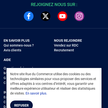
REJOIGNEZ NOUS SUR :
EN SAVOIR PLUS
NOUS REJOINDRE
Qui sommes-nous ?
Vendez sur RDC
Avis clients
Recrutement
AIDE
Questions fréquentes
Modes de règlements
Notre site Rue du Commerce utilise des cookies ou des
Garantie et retours
technologies similaires pour vous proposer des services et
Contacter Rue du Commerce
offres adaptés à vos centres d’intérêt, vous garantir une
meilleure expérience utilisateur et réaliser des statistiques
INFORMATIONS LÉGALES
RENDEZ-VOUS SUR L'APP
de visites.
En savoir plus.
Environnement
CGV
/
CGU Marketplace
REFUSER
Données personnelles
/