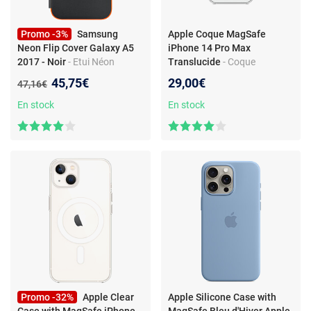
Promo -3%
Samsung
Apple Coque MagSafe
Neon Flip Cover Galaxy A5
iPhone 14 Pro Max
2017 - Noir
- Etui Néon
Translucide
- Coque
Galaxy A5 2017 - Protection
transparente avec MagSafe -
Nouveau prix :
45,75€
29,00€
Ancien prix :
47,16€
contre les chocs et rayures -
Protection anti-rayures -
Notifications via effets
Design fin et léger - Charge
En stock
En stock
lumineux
sans fil rapide
Promo -32%
Apple Clear
Apple Silicone Case with