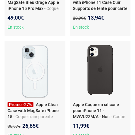
MagSafe Bleu Orage Apple
with iPhone 11 Case Cuir
iPhone 15 Pro Max
- Coque
Supports de fente pour carte
en silicone avec MagSafe
Housse de protection Violet
Nouveau prix :
49,00€
13,94€
Ancien prix :
29,99€
pour Apple iPhone 15 Pro
- Compatible with iPhone 11
Max
Case Cuir Supports de fente
En stock
En stock
pour carte Housse de
protection GANGXUN Violet
Promo -27%
Apple Clear
Apple Coque en silicone
Case with MagSafe iPhone
pour iPhone 11 -
15
- Coque transparente
MWVU2ZM/A - Noir
- Coque
avec MagSafe pour iPhone
de protection pour iPhone 11
Nouveau prix :
26,65€
11,99€
Ancien prix :
36,67€
15
- Noir