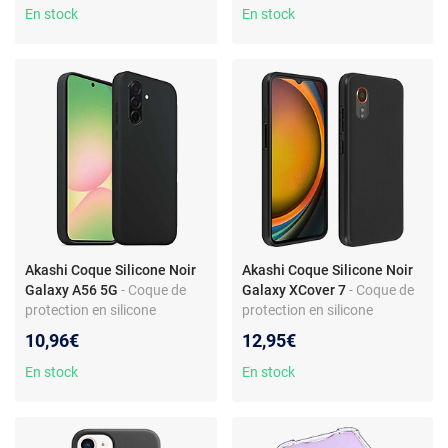
Antidérapante
liquide - Conception ultra-fin -
En stock
En stock
Installation aisée
Akashi Coque Silicone Noir
Akashi Coque Silicone Noir
Galaxy A56 5G
- Coque de
Galaxy XCover 7
- Coque de
protection en silicone
protection en silicone
toucher gomme pour
toucher gomme pour
10,96€
12,95€
Samsung Galaxy A56 5G
Samsung Galaxy XCover 7
En stock
En stock