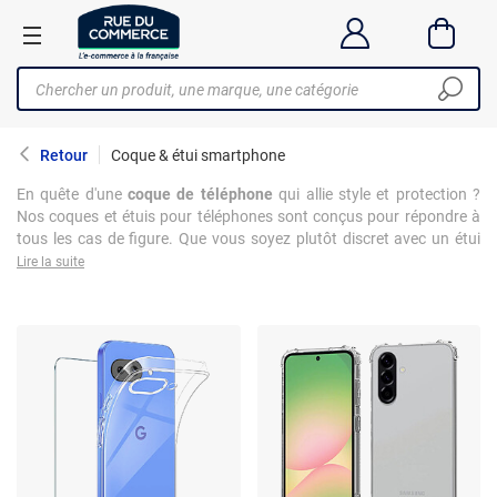
Retour
Coque & étui smartphone
En quête d'une
coque de téléphone
qui allie style et protection ?
Nos coques et étuis pour téléphones sont conçus pour répondre à
tous les cas de figure. Que vous soyez plutôt discret avec un étui
sobre ou que vous préfériez afficher votre personnalité avec des
Lire la suite
designs uniques, notre gamme saura satisfaire vos attentes.
Idéales pour
protéger votre appareil des chocs et des rayures
, nos
coques offrent aussi un confort d'utilisation optimal. Et pour ceux
qui ne peuvent se passer de leur mobile, nos
étuis téléphone
assurent une protection intégrale tout en gardant un accès facile à
vos applications favorites. Découvrez comment allier sécurité et
style avec notre sélection !