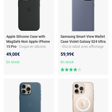
Apple Silicone Case with
Samsung Smart View Wallet
MagSafe Noir Apple iPhone
Case Violet Galaxy S24 Ultra
15 Pro
- Coque en silicone
- Etui à rabat avec affichage
avec MagSafe pour Apple
date/heure et porte-carte
49,00€
59,99€
iPhone 15 Pro
pour Samsung Galaxy S24
Ultra
En stock
En stock