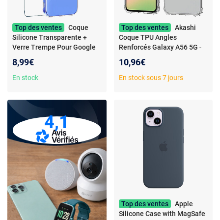
Top des ventes
Coque
Top des ventes
Akashi
Silicone Transparente +
Coque TPU Angles
Verre Trempe Pour Google
Renforcés Galaxy A56 5G
-
Pixel 10a Little Boutik©
Coque de protection
8,99€
10,96€
transparente avec angles
renforcés pour Samsung
En stock
En stock sous 7 jours
Galaxy A56 5G
4,1
Top des ventes
Apple
Silicone Case with MagSafe