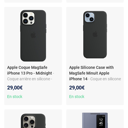
Apple Coque MagSafe
Apple Silicone Case with
iPhone 13 Pro - Midnight
-
MagSafe Minuit Apple
Coque arrière en silicone -
iPhone 14
- Coque en silicone
MagSafe intégré - Absorption
avec MagSafe pour Apple
29,00€
29,00€
des chocs - Design fin et léger
iPhone 14
En stock
En stock