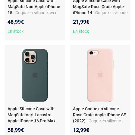
Apple Silicone Case with
Apple Silicone Case with
MagSafe Noir Apple iPhone
MagSafe Rose Craie Apple
15
- Coque en silicone avec
iPhone 14
- Coque en silicone
MagSafe pour Apple iPhone
avec MagSafe pour Apple
48,99€
21,99€
15
iPhone 14
En stock
En stock
Apple Silicone Case with
Apple Coque en silicone
MagSafe Vert Lacustre
Rose Craie Apple iPhone SE
Apple iPhone 16 Pro Max
-
(2022)
- Coque en silicone
Coque en silicone avec
pour Apple iPhone SE (2022)
58,99€
12,99€
MagSafe pour Apple iPhone