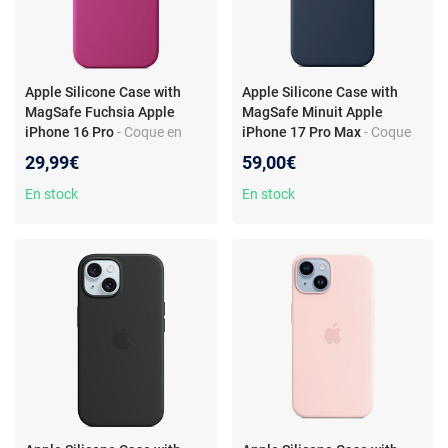
Apple Silicone Case with
Apple Silicone Case with
MagSafe Fuchsia Apple
MagSafe Minuit Apple
iPhone 16 Pro
- Coque en
iPhone 17 Pro Max
- Coque
silicone avec MagSafe pour
en silicone avec MagSafe
29,99€
59,00€
Apple iPhone 16 Pro
pour Apple iPhone 17 Pro
Max
En stock
En stock