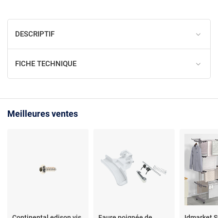
DESCRIPTIF
FICHE TECHNIQUE
Meilleures ventes
Continental edison vis
Faure poignée de
Idmarket S