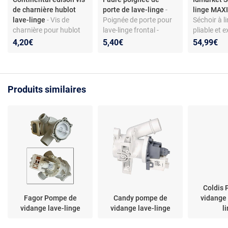
de charnière hublot
porte de lave-linge
-
linge MAXI
lave-linge
- Vis de
Poignée de porte pour
Séchoir à li
charnière pour hublot
lave-linge frontal -
pliable et e
de lave-linge - Acier
compatible
niveaux MA
4,20€
5,40€
54,99€
galvanisé - Torx 4x12 -
Faure/Zanussi - coloris
50M inox et
Compatible modèles
blanc - matériau ABS
Continental Edison
CELL712W et autres
Produits similaires
Coldis
Fagor Pompe de
Candy pompe de
vidange 
vidange lave-linge
vidange lave-linge
l