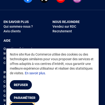
EN SAVOIR PLUS
NOUS REJOINDRE
Qui sommes-nous ?
Vendez sur RDC
Avis clients
Recrutement
AIDE
Questions fréquentes
Modes de règlements
Notre site Rue du Commerce utilise des cookies ou des
Garantie et retours
technologies similaires pour vous proposer des services et
Contacter Rue du Commerce
offres adaptés à vos centres d’intérêt, vous garantir une
meilleure expérience utilisateur et réaliser des statistiques
INFORMATIONS LÉGALES
RENDEZ-VOUS SUR L'APP
de visites.
En savoir plus.
Environnement
CGV
/
CGU Marketplace
REFUSER
Données personnelles
/
Cookies
Gérer mes cookies
PARAMÉTRER
Mentions légales
Accessibilité : non conforme