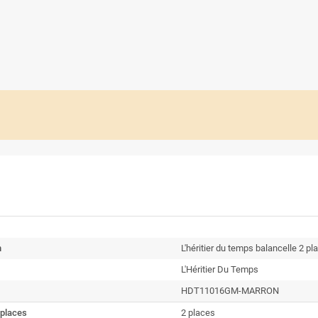
n
L'héritier du temps balancelle 2 pl
L'Héritier Du Temps
HDT11016GM-MARRON
places
2 places