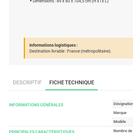
Dimensions : 89 x 80 x 104,5 cm (H x l x L)
Informations logistiques :
Destination livrable :
France (métropolitaine).
DESCRIPTIF
FICHE TECHNIQUE
Désignatio
INFORMATIONS GÉNÉRALES
Marque
Modèle
Nombre de 
PRINCIPALES CARACTÉRISTIQUES