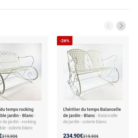
-26%
r du temps rocking
L'héritier du temps Balancelle
ble jardin - Blanc
-
de jardin - Blanc
- Balancelle
e de jardin - rocking
de jardin - coloris blanc
ble - coloris blanc
 prix :
on de :
Nouveau prix :
Réduction de :
€
234,90€
Ancien prix :
Ancien prix :
319,90€
319,90€