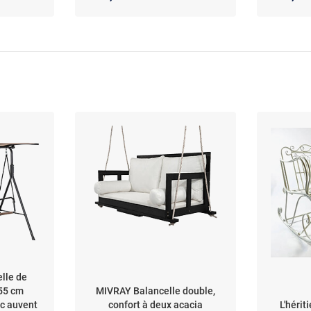
x 64 cm
lle de
55 cm
MIVRAY Balancelle double,
c auvent
confort à deux acacia
L'hérit