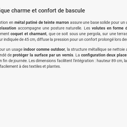
ique charme et confort de bascule
ption en
métal patiné de teinte marron
assure une base solide pour un 
elaxation
accompagne une posture naturelle. Les
volutes en forme 
ement
coquet et charmant
, que ce soit sous une pergola, sur une terra
r indiquée de 45 cm, diffuse la pression pour un confort prolongé lors 
our un usage
indoor comme outdoor
, la structure métallique se nettoie 
ndé de
protéger la surface par un vernis
. La
configuration deux place
en fin de journée. Les dimensions facilitent l'intégration : hauteur 89 cm,
facilement à des textiles et plantes.