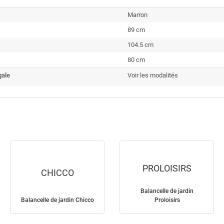
Marron
89 cm
104.5 cm
80 cm
gale
Voir les modalités
PROLOISIRS
CHICCO
Balancelle de jardin
Balancelle de jardin Chicco
Proloisirs