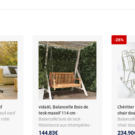
-26%
uf
vidaXL Balancelle Bois de
L'héritie
euil oeuf
teck massif 114 cm
-
chair dou
 rotin
Balancelle bois de teck -
Balancell
Résistance aux intempéries -
chair dou
Assise ergonomique - 114 x 60
Nouveau
Réducti
144,83€
234,90
: