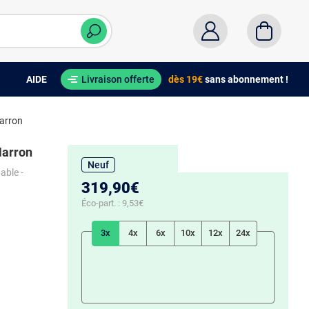
AIDE
Livraison offerte
dès 19€
sans abonnement !
Marron
Marron
Neuf
able -
319,90€
Éco-part. :
9,53€
3x
4x
6x
10x
12x
24x