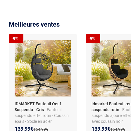
Meilleures ventes
-9%
-9%
IDMARKET Fauteuil Oeuf
Idmarket Fauteuil œ
Suspendu - Gris
- Fauteuil
suspendu rotin
- Faut
suspendu effet rotin - Coussin
suspendu ajouré effet
épais - Socle en acier
avec coussin noir
Nouveau prix :
Réduction de :
Nouveau prix :
Réduction de :
139,99€
139,99€
Ancien prix :
Ancien prix 
154,99€
154,99€