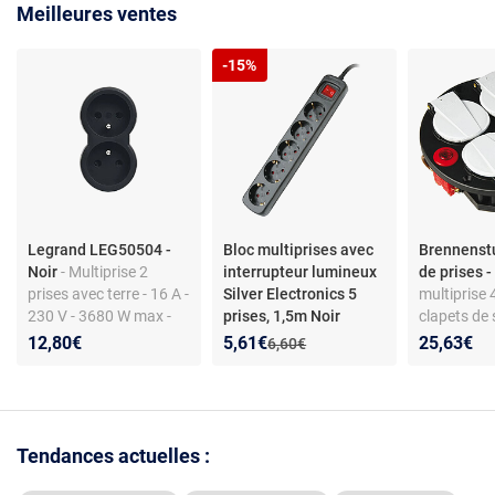
Meilleures ventes
-15%
Legrand LEG50504 -
Bloc multiprises avec
Brennenstu
Noir
- Multiprise 2
interrupteur lumineux
de prises -
prises avec terre - 16 A -
Silver Electronics 5
multiprise 
230 V - 3680 W max -
prises, 1,5m Noir
clapets de 
sorties frontales -
Protection 
Nouveau prix :
Réduction de :
12,80€
5,61€
25,63€
Ancien prix :
6,60€
protection enfant
230 V - 16 
Tendances actuelles :