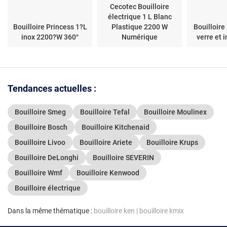
Cecotec Bouilloire
électrique 1 L Blanc
Bouilloire Princess 1?L
Plastique 2200 W
Bouilloire
inox 2200?W 360°
Numérique
verre et 
Tendances actuelles :
Bouilloire Smeg
Bouilloire Tefal
Bouilloire Moulinex
Bouilloire Bosch
Bouilloire Kitchenaid
Bouilloire Livoo
Bouilloire Ariete
Bouilloire Krups
Bouilloire DeLonghi
Bouilloire SEVERIN
Bouilloire Wmf
Bouilloire Kenwood
Bouilloire électrique
Dans la même thématique :
bouilloire ken
|
bouilloire kmix