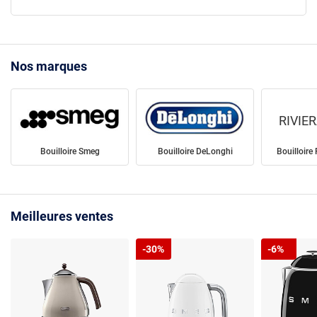
Nos marques
RIVIE
Bouilloire Smeg
Bouilloire DeLonghi
Bouilloire 
Meilleures ventes
-30%
-6%