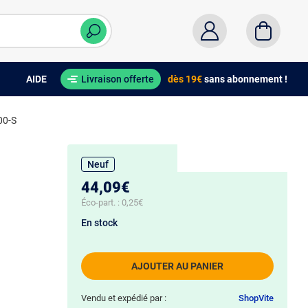
AIDE
Livraison offerte
dès 19€
sans abonnement !
00-S
Neuf
44,09€
Éco-part. :
0,25€
En stock
AJOUTER AU PANIER
Vendu et expédié par :
ShopVite