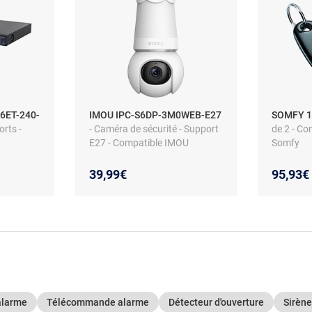
6ET-240-
IMOU IPC-S6DP-3M0WEB-E27
SOMFY 
orts -
- Caméra de sécurité - Support
de 2 - Co
E27 - Compatible IMOU
Somfy
39,99€
95,93€
:
alarme
Télécommande alarme
Détecteur d'ouverture
Sirène