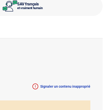
SAV français
et vraiment humain
Signaler un contenu inapproprié