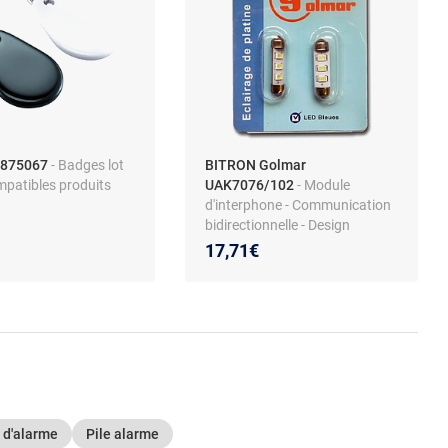
1875067
- Badges lot
BITRON Golmar
mpatibles produits
UAK7076/102
- Module
d'interphone - Communication
bidirectionnelle - Design
compact
17,71€
 d'alarme
Pile alarme