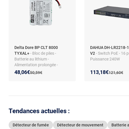
Delta Dore BP CLT 8000
DAHUA DH-LR2218-1
TYXAL+
- Bloc de piles -
V2
- Switch PoE - 16 p
Batterie au lithium -
Puissance 240W
Alimentation prolongée -
Compatible TYXAL+
Nouveau prix :
Réduction de :
Nouveau prix :
Réduction de :
48,06€
113,18€
Ancien prix :
Ancien prix 
50,59€
121,60€
Tendances actuelles :
Détecteur de fumée
Détecteur de mouvement
Batterie 