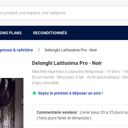
ONS PLANS
RECONDITIONNÉS
presso & cafetière
Delonghi Lattissima Pro - Noir
Delonghi Lattissima Pro - Noir
Machine expresso à capsules Nespresso - 19 bars - 14
Écran tactile - Mousseur à lait - Arrêt automatique - Ré
d’eau amovible
Soyez le premier à déposer un avis !
Commentaire vendeur :
Livrer sous 20 a 25 jours o
( hors jours ferier et dimanche )