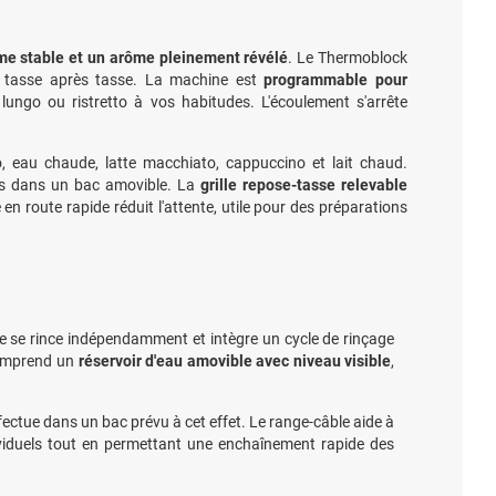
me stable et un arôme pleinement révélé
. Le Thermoblock
rs, tasse après tasse. La machine est
programmable pour
lungo ou ristretto à vos habitudes. L'écoulement s'arrête
go, eau chaude, latte macchiato, cappuccino et lait chaud.
ules dans un bac amovible. La
grille repose-tasse relevable
en route rapide réduit l'attente, utile pour des préparations
le se rince indépendamment et intègre un cycle de rinçage
 comprend un
réservoir d'eau amovible avec niveau visible
,
fectue dans un bac prévu à cet effet. Le range-câble aide à
viduels tout en permettant une enchaînement rapide des