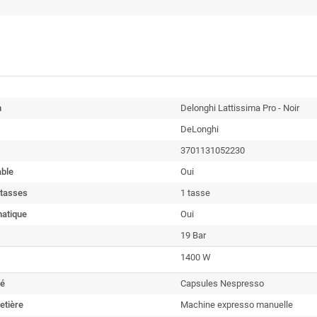
n
Delonghi Lattissima Pro - Noir
DeLonghi
3701131052230
ble
Oui
tasses
1 tasse
matique
Oui
19 Bar
1400 W
fé
Capsules Nespresso
etière
Machine expresso manuelle