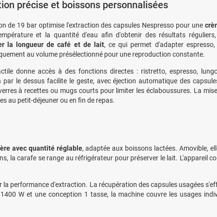
tion précise et boissons personnalisées
on de 19 bar optimise l'extraction des capsules Nespresso pour une
crè
empérature et la quantité d'eau afin d'obtenir des résultats régulie
r la longueur de café et de lait
, ce qui permet d'adapter espresso, 
uement au volume présélectionné pour une reproduction constante.
actile donne accès à des fonctions directes : ristretto, espresso, lun
on par le dessus facilite le geste, avec éjection automatique des caps
 verres à recettes ou mugs courts pour limiter les éclaboussures. La mise 
es au petit-déjeuner ou en fin de repas.
ère avec quantité réglable
, adaptée aux boissons lactées. Amovible, el
ons, la carafe se range au réfrigérateur pour préserver le lait. L'appareil
ir la performance d'extraction. La récupération des capsules usagées s'ef
 1400 W et une conception 1 tasse, la machine couvre les usages indi