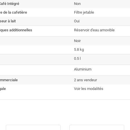
afé Intégré
Non
re de la cafetière
Filtre jetable
eur à lait
Oui
iques additionnelles
Réservoir d'eau amovible
Noir
5.8 kg
0.5 l
Aluminium
ommerciale
2 ans vendeur
gale
Voir les modalités