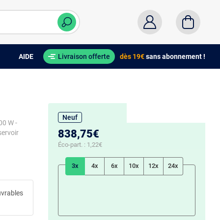
AIDE
Livraison offerte
dès 19€
sans abonnement !
Neuf
00 W -
838,75€
servoir
Éco-part. :
1,22€
3x
4x
6x
10x
12x
24x
uvrables