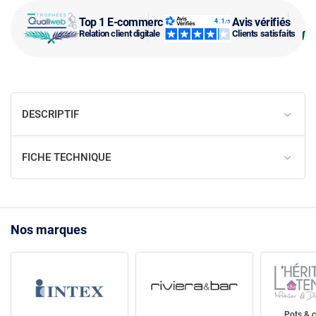
Top 1 E-commerce
Avis vérifiés
Relation client digitale
Clients satisfaits
DESCRIPTIF
FICHE TECHNIQUE
Nos marques
Pots & 