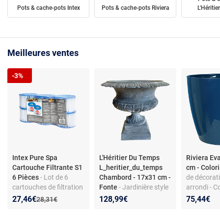
Pots & cache-pots Intex
Pots & cache-pots Riviera
L'Hériti
Meilleures ventes
-3%
Intex Pure Spa
L'Héritier Du Temps
Riviera Ev
Cartouche Filtrante S1
L_heritier_du_temps
cm - Color
6 Pièces
- Lot de 6
Chambord - 17x31 cm -
de décorati
cartouches de filtration
Fonte
- Jardinière style
arrondi - C
pour Pure Spa - Intex
Chambord en fonte
profond - 
Nouveau prix :
Réduction de :
27,46€
128,99€
75,44€
Ancien prix :
28,31€
29011
grise - Pied carré -
cm
27,5x31x31 cm