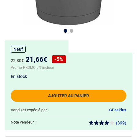
Neuf
Nouveau prix :
21,66€
-5%
Ancien prix :
22,80€
Réduction de :
Promo PROMO 5% incluse
En stock
AJOUTER AU PANIER
Vendu et expédié par :
GPasPlus
Note vendeur :
(399)