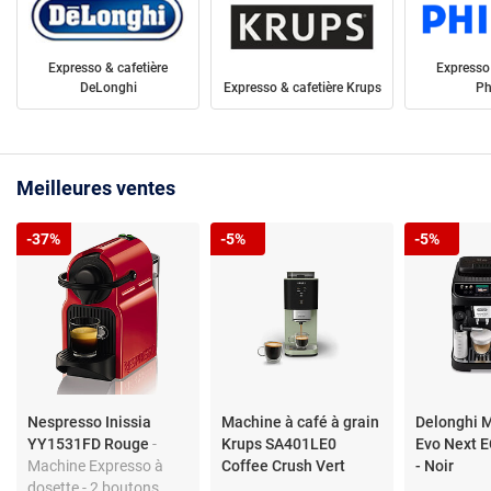
Expresso & cafetière
Expresso 
DeLonghi
Expresso & cafetière Krups
Ph
Meilleures ventes
-37%
-5%
-5%
Nespresso Inissia
Machine à café à grain
Delonghi M
YY1531FD Rouge
-
Krups SA401LE0
Evo Next
Machine Expresso à
Coffee Crush Vert
- Noir
dosette - 2 boutons