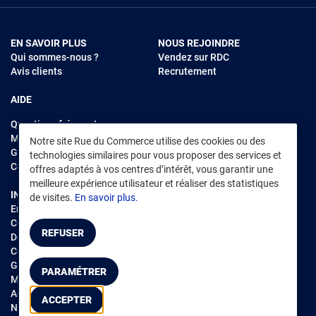
EN SAVOIR PLUS
NOUS REJOINDRE
Qui sommes-nous ?
Vendez sur RDC
Avis clients
Recrutement
AIDE
Questions fréquentes
Modes de règlements
Notre site Rue du Commerce utilise des cookies ou des
Garantie et retours
technologies similaires pour vous proposer des services et
Contacter Rue du Commerce
offres adaptés à vos centres d’intérêt, vous garantir une
meilleure expérience utilisateur et réaliser des statistiques
INFORMATIONS LÉGALES
RENDEZ-VOUS SUR L'APP
de visites.
En savoir plus.
Environnement
CGV
/
CGU Marketplace
REFUSER
Données personnelles
/
Cookies
Gérer mes cookies
PARAMÉTRER
Mentions légales
Accessibilité : non conforme
ACCEPTER
Notice d'accessibilité