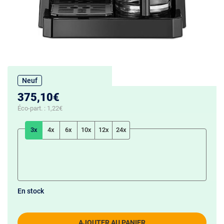
Neuf
375,10€
Éco-part. :
1,22€
3x
4x
6x
10x
12x
24x
En stock
AJOUTER AU PANIER