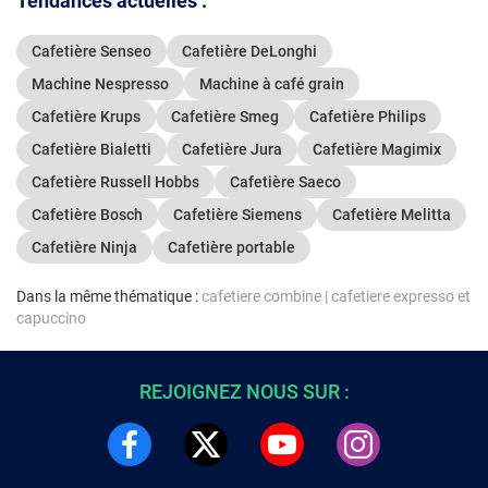
Tendances actuelles :
Cafetière Senseo
Cafetière DeLonghi
Machine Nespresso
Machine à café grain
Cafetière Krups
Cafetière Smeg
Cafetière Philips
Cafetière Bialetti
Cafetière Jura
Cafetière Magimix
Cafetière Russell Hobbs
Cafetière Saeco
Cafetière Bosch
Cafetière Siemens
Cafetière Melitta
Cafetière Ninja
Cafetière portable
Dans la même thématique :
cafetiere combine
|
cafetiere expresso et
capuccino
REJOIGNEZ NOUS SUR :