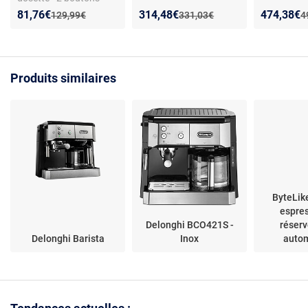
avec arrêt automatique
Nouveau prix :
Réduction de :
Nouveau prix :
Réduction de :
Nouveau p
Réduction
81,76€
314,48€
474,38€
Ancien prix :
Ancien prix :
A
129,99€
331,03€
4
du café - 19 bar - 0,7 L
Produits similaires
ByteLik
espre
Delonghi BCO421S -
réservo
Delonghi Barista
Inox
auto