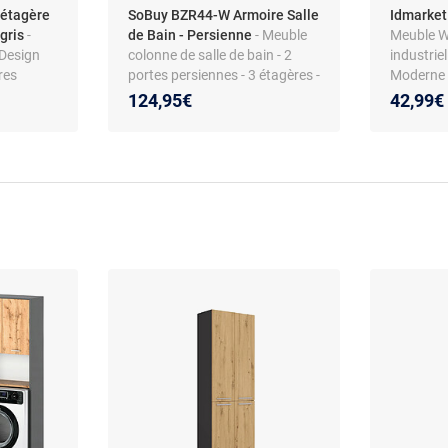
étagère
SoBuy BZR44-W Armoire Salle
Idmarke
 gris
-
de Bain - Persienne
- Meuble
Meuble WC
 Design
colonne de salle de bain - 2
industriel
res
portes persiennes - 3 étagères -
Moderne 
Série BZR40-44
124,95€
42,99€