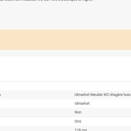
n
Idmarket Meuble WC étagère bois 
Idmarket
Non
Gris
118 cm