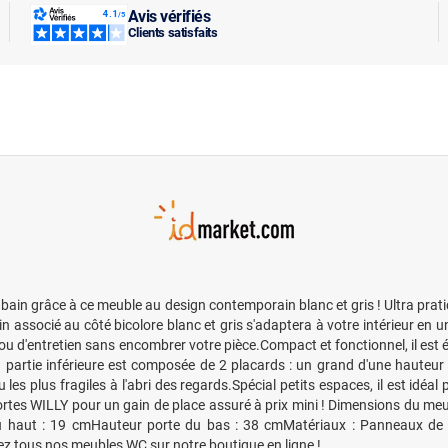
Avis vérifiés
Clients satisfaits
bain grâce à ce meuble au design contemporain blanc et gris ! Ultra prat
associé au côté bicolore blanc et gris s'adaptera à votre intérieur en u
ou d'entretien sans encombrer votre pièce.Compact et fonctionnel, il est
partie inférieure est composée de 2 placards : un grand d'une hauteur
les plus fragiles à l'abri des regards.Spécial petits espaces, il est idé
portes WILLY pour un gain de place assuré à prix mini ! Dimensions du 
haut : 19 cmHauteur porte du bas : 38 cmMatériaux : Panneaux de p
z tous nos meubles WC sur notre boutique en ligne !