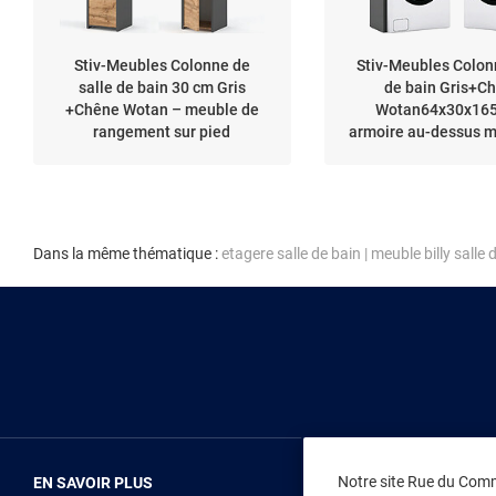
Stiv-Meubles Colonne de
Stiv-Meubles Colon
salle de bain 30 cm Gris
de bain Gris+C
+Chêne Wotan – meuble de
Wotan64x30x165
rangement sur pied
armoire au-dessus m
laver
Dans la même thématique :
etagere salle de bain
|
meuble billy salle 
Notre site Rue du Comme
EN SAVOIR PLUS
NOUS REJOIN