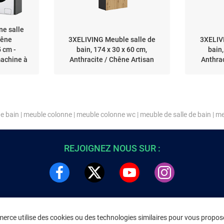
ne salle
hêne
3XELIVING Meuble salle de
3XELIV
 cm -
bain, 174 x 30 x 60 cm,
bain,
achine à
Anthracite / Chêne Artisan
Anthrac
de bain
|
meuble colonne
|
meuble colonne wc
|
meuble de salle de bain
|
me
REJOIGNEZ NOUS SUR :
rce utilise des cookies ou des technologies similaires pour vous propose
DRE
INFORMATIONS LÉGALES