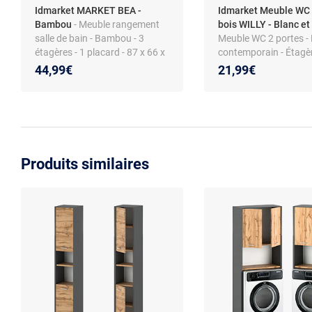
Idmarket MARKET BEA -
Idmarket Meuble WC 
Bambou
- Meuble rangement
bois WILLY - Blanc et
salle de bain - Bambou - 3
Meuble WC 2 portes -
étagères - 1 placard - 87 x 66 x
contemporain - Étagè
33 cm
ouvertes
44,99€
21,99€
Produits similaires