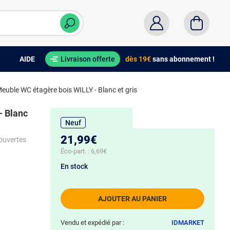
AIDE
Livraison offerte
dès 19€
sans abonnement !
euble WC étagère bois WILLY - Blanc et gris
- Blanc
Neuf
21,99€
ouvertes
Éco-part. :
6,69€
En stock
AJOUTER AU PANIER
Vendu et expédié par :
IDMARKET