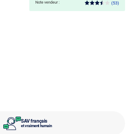
Note vendeur :
(53)
SAV français
et vraiment humain