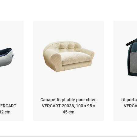
Canapé-lit pliable pour chien
Lit porta
n VERCART
VERCART 20038, 100 x 95 x
VERCAR
 32 cm
45 cm