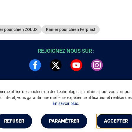
er pour chien ZOLUX
Panier pour chien Ferplast
REJOIGNEZ NOUS SUR :
rce utilise des cookies ou des technologies similaires pour vous propose
DRE
INFORMATIONS LÉGALES
’intérêt, vous garantir une meilleure expérience utilisateur et réaliser des 
C
Environnement
En savoir plus.
CGV
/
CGU Marketplace
Données personnelles
/
Cookies
Gérer mes cookies
REFUSER
PARAMÉTRER
ACCEPTER
Mentions légales
Accessibilité : non conforme