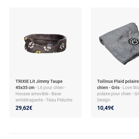
TRIXIE Lit Jimmy Taupe
Toilinux Plaid polair
45x35 cm
- Lit pour chien -
chien - Gris
- Love Sto
Housse amovible - Base
polaire pour chien - Gri
antidérapante - Tissu Peluche
Design
29,62€
10,49€