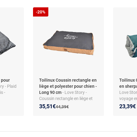
-20%
e pour
Toilinux Coussin rectangle en
Toilinux
ry - Plaid
liège et polyester pour chien -
en sherpa
s -
Long 90 cm
- Love Story -
Love Sto
Coussin rectangle en liège et
voyage e
polyester pour chien - Long 90
- Bleu - D
Nouveau prix :
Réduction de :
35,51€
23,39€
Ancien prix :
44,39€
cm - Design