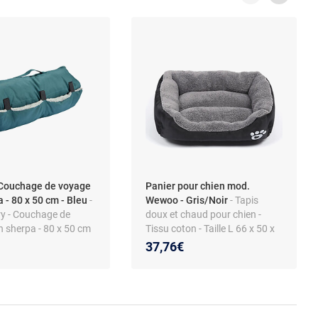
 Couchage de voyage
Panier pour chien mod.
 - 80 x 50 cm - Bleu
-
Wewoo - Gris/Noir
- Tapis
ry - Couchage de
doux et chaud pour chien -
n sherpa - 80 x 50 cm
Tissu coton - Taille L 66 x 50 x
esign
14cm
37,76€