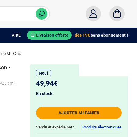
AIDE
Livraison offerte
dès 19€
sans abonnement !
le M - Gris
on -
Neuf
49,94€
8×26 cm -
En stock
AJOUTER AU PANIER
Vendu et expédié par :
Produits électroniques