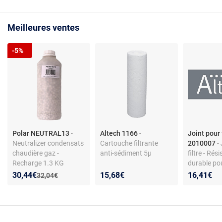
Meilleures ventes
-5%
Polar NEUTRAL13
-
Altech 1166
-
Joint pour 
Neutralizer condensats
Cartouche filtrante
2010007
-
chaudière gaz -
anti-sédiment 5µ
filtre - Rés
Recharge 1.3 KG
durable po
installatio
Nouveau prix :
Réduction de :
30,44€
15,68€
16,41€
Ancien prix :
32,04€
hydrauliqu