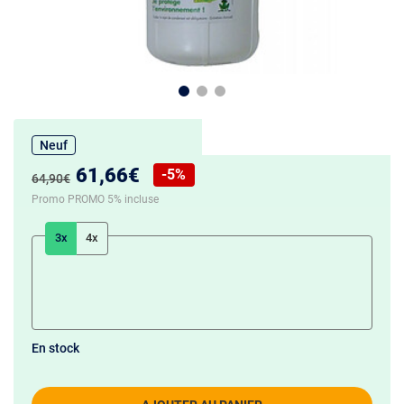
Neuf
Nouveau prix :
61,66€
-5%
Ancien prix :
64,90€
Réduction de :
Promo PROMO 5% incluse
3x
4x
En stock