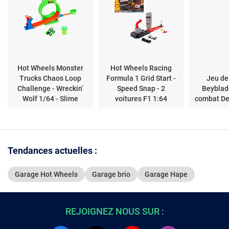
Hot Wheels Monster
Hot Wheels Racing
Trucks Chaos Loop
Formula 1 Grid Start -
Jeu de 
Challenge - Wreckin’
Speed Snap - 2
Beyblad
Wolf 1/64 - Slime
voitures F1 1:64
combat De
Tendances actuelles :
Garage Hot Wheels
Garage brio
Garage Hape
REJOIGNEZ NOUS SUR :