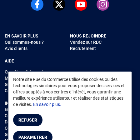
EN SAVOIR PLUS
NOUS REJOINDRE
Qui sommes-nous ?
Vendez sur RDC
Avis clients
Recrutement
AIDE
Questions fréquentes
Modes de règlements
Notre site Rue du Commerce utilise des cookies ou des
Garantie et retours
technologies similaires pour vous proposer des services et
Contacter Rue du Commerce
offres adaptés à vos centres d’intérêt, vous garantir une
meilleure expérience utilisateur et réaliser des statistiques
INFORMATIONS LÉGALES
RENDEZ-VOUS SUR L'APP
de visites.
En savoir plus.
Environnement
CGV
/
CGU Marketplace
REFUSER
Données personnelles
/
Cookies
Gérer mes cookies
PARAMÉTRER