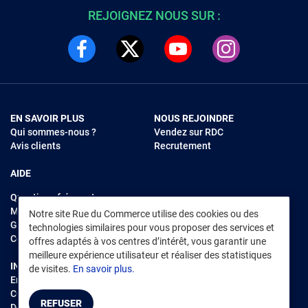
REJOIGNEZ NOUS SUR :
EN SAVOIR PLUS
NOUS REJOINDRE
Qui sommes-nous ?
Vendez sur RDC
Avis clients
Recrutement
AIDE
Questions fréquentes
Modes de règlements
Notre site Rue du Commerce utilise des cookies ou des
Garantie et retours
technologies similaires pour vous proposer des services et
Contacter Rue du Commerce
offres adaptés à vos centres d’intérêt, vous garantir une
meilleure expérience utilisateur et réaliser des statistiques
INFORMATIONS LÉGALES
RENDEZ-VOUS SUR L'APP
de visites.
En savoir plus.
Environnement
CGV
/
CGU Marketplace
REFUSER
Données personnelles
/