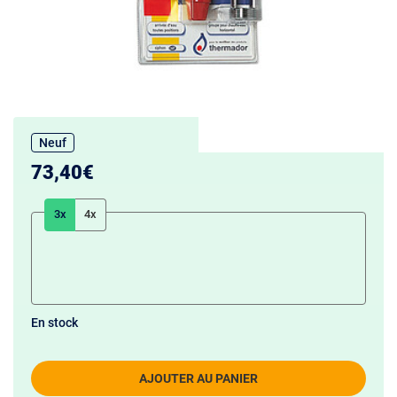
Neuf
73,40€
3x
4x
En stock
AJOUTER AU PANIER