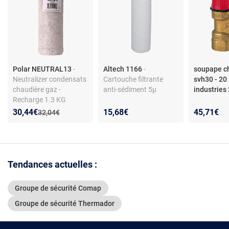
Polar NEUTRAL13
-
Altech 1166
-
soupape c
Neutralizer condensats
Cartouche filtrante
svh30 - 20 
chaudière gaz -
anti-sédiment 5µ
industries
Recharge 1.3 KG
Nouveau prix :
Réduction de :
30,44€
15,68€
45,71€
Ancien prix :
32,04€
Tendances actuelles :
Groupe de sécurité Comap
Groupe de sécurité Thermador