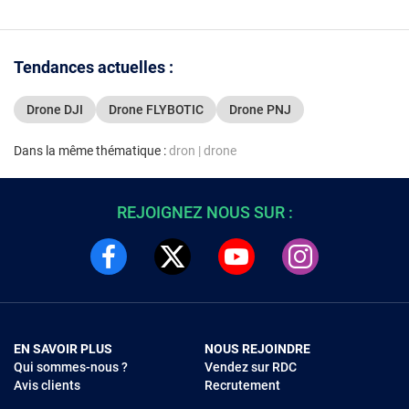
stabilisation 3 axes -
15.7 km - d
distance de vol 18 km -
31 minute
batterie 2788 mAh -
durée de vol 34 minutes
Tendances actuelles :
- télécommande RC-N3
Drone DJI
Drone FLYBOTIC
Drone PNJ
Dans la même thématique :
dron
|
drone
REJOIGNEZ NOUS SUR :
EN SAVOIR PLUS
NOUS REJOINDRE
Qui sommes-nous ?
Vendez sur RDC
Avis clients
Recrutement