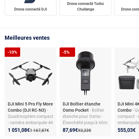
Drone connecté Turbo
Drone connecté DJI
Challenge
Drone conne
Meilleures ventes
-10%
-5%
DJI Mini 5 Pro Fly More
DJI Boîtier étanche
DJI Mini 4
Combo (DJI RC-N3)
-
Osmo Pocket
- Boîtier
Combo
- Q
Quadricoptère compact
étanche pour Osmo -
compact -
- caméra embarquée 4K
Étanchéité jusqu'à 60m
embarquée
120p - FOV 84° -
- Supports de montage
83° - stabil
Nouveau prix :
Réduction de :
Nouveau prix :
Réduction de :
1 051,08€
87,69€
555,03€
Ancien prix :
Ancien prix :
1 167,87€
93,23€
capteur LiDAR -
axes - dist