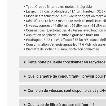
Type : Groupe filtrant avec moteur, intégrable
Largeur : 77 cm ; profondeur : 41,1 cm ; hauteur : 32,9 
Mode de traitement de l'air : Evacuation ; option recycl
Débit d'air : 313 à 596 m³/h ; 715 m³/h en mode intensif
Niveaux sonores : 44 dBA min ; 59 dBA max ; 64 dBA e
Commandes : Electroniques, 4 vitesses avec fonction 
Aspiration périphérique ; filtre à graisse aluminium
Éclairage : LED 2 x 1 W ; efficacité 55 lux/W ; classe d'e
Consommation d'énergie annuelle : 47,6 kWh ; classe é
Diamètre de sortie : 150 mm ; hotte non connectée
Cette hotte peut-elle fonctionner en recyclage
Quel diamètre de conduit faut-il prévoir pour l
Combien de vitesses sont disponibles et y a-t-
Quel type de filtre à graisse est fourni ?