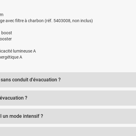
cm
age avec filtre à charbon (réf. 5403008, non inclus)
n boost
booster
fficacité lumineuse A
nergétique A
 sans conduit d'évacuation ?
'évacuation ?
il un mode intensif ?