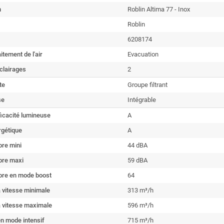
n
Roblin Altima 77 - Inox
Roblin
6208174
itement de l'air
Evacuation
clairages
2
te
Groupe filtrant
se
Intégrable
ficacité lumineuse
A
rgétique
A
ore mini
44 dBA
ore maxi
59 dBA
ore en mode boost
64
 à vitesse minimale
313 m³/h
 à vitesse maximale
596 m³/h
 en mode intensif
715 m³/h