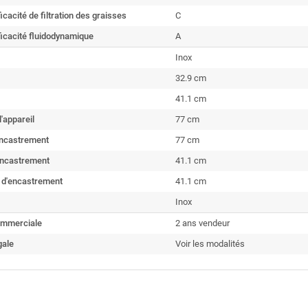
icacité de filtration des graisses
C
ficacité fluidodynamique
A
Inox
32.9 cm
41.1 cm
l'appareil
77 cm
encastrement
77 cm
encastrement
41.1 cm
 d'encastrement
41.1 cm
Inox
ommerciale
2 ans vendeur
gale
Voir les modalités