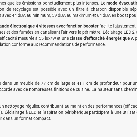
nes que les émissions ponctuellement plus intenses. Le
mode évacuatio
ion de recyclage est possible avec un filtre à charbon disponible s
s avec 44 dBA au minimum, 59 dBA au maximum et 64 dBA en boost pour p
de électronique 4 vitesses avec fonction booster
facilite l'ajustement
ses et des fumées en canalisant l'air vers le périmètre. L'éclairage LED 
efficacité mesurée à 55 lux/W et une
classe d'efficacité énergétique A
p
llation conforme aux recommandations de performance.
ère dans un meuble de 77 cm de large et 41,1 cm de profondeur pour un
ccorde avec de nombreuses finitions de cuisine. La hauteur sans cheminée
n nettoyage régulier, contribuant au maintien des performances (efficacit
. L'éclairage à LED et l'aspiration périphérique participent à une utilisat
air dans un format compact.