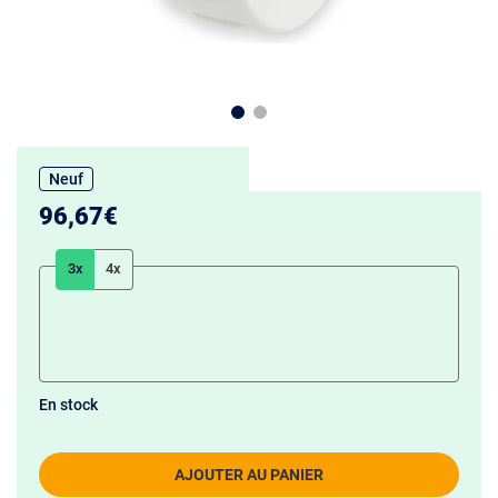
Neuf
96,67€
3x
4x
En stock
AJOUTER AU PANIER