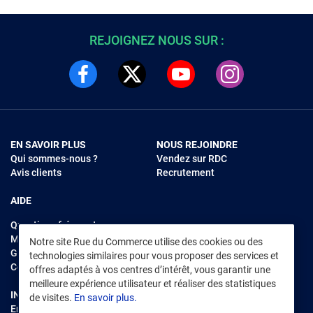
REJOIGNEZ NOUS SUR :
EN SAVOIR PLUS
NOUS REJOINDRE
Qui sommes-nous ?
Vendez sur RDC
Avis clients
Recrutement
AIDE
Questions fréquentes
Modes de règlements
Notre site Rue du Commerce utilise des cookies ou des
Garantie et retours
technologies similaires pour vous proposer des services et
Contacter Rue du Commerce
offres adaptés à vos centres d’intérêt, vous garantir une
meilleure expérience utilisateur et réaliser des statistiques
INFORMATIONS LÉGALES
RENDEZ-VOUS SUR L'APP
de visites.
En savoir plus.
Environnement