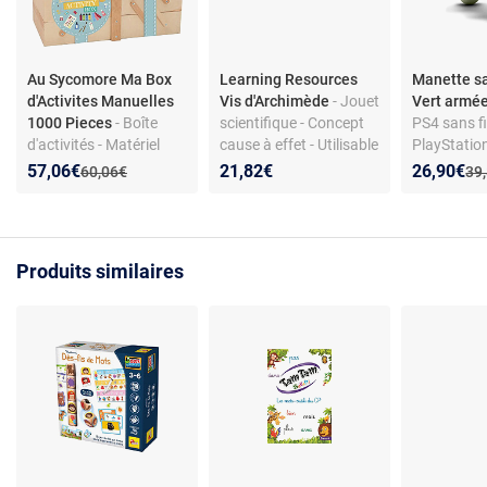
Au Sycomore Ma Box
Learning Resources
Manette sa
d'Activites Manuelles
Vis d'Archimède
- Jouet
Vert armé
1000 Pieces
- Boîte
scientifique - Concept
PS4 sans fil
d'activités - Matériel
cause à effet - Utilisable
PlayStation
créatif divers - Plus de
avec eau/terre - Taille
plastique
Nouveau prix :
Réduction de :
Nouveau p
Réduction
57,06€
21,82€
26,90€
Ancien prix :
Anc
60,06€
39
1000 pièces
adaptée aux petites
mains
Produits similaires