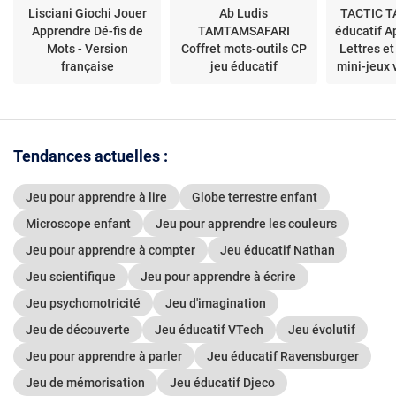
Lisciani Giochi Jouer
Ab Ludis
TACTIC T
Apprendre Dé-fis de
TAMTAMSAFARI
éducatif A
Mots - Version
Coffret mots-outils CP
Lettres et
française
jeu éducatif
mini-jeux 
magnétique
Tendances actuelles :
Jeu pour apprendre à lire
Globe terrestre enfant
Microscope enfant
Jeu pour apprendre les couleurs
Jeu pour apprendre à compter
Jeu éducatif Nathan
Jeu scientifique
Jeu pour apprendre à écrire
Jeu psychomotricité
Jeu d'imagination
Jeu de découverte
Jeu éducatif VTech
Jeu évolutif
Jeu pour apprendre à parler
Jeu éducatif Ravensburger
Jeu de mémorisation
Jeu éducatif Djeco