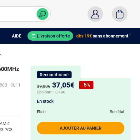
AIDE
Livraison offerte
dès 19€
sans abonnement !
é
600MHz
Reconditionné
Nouveau prix :
37,05€
-5%
800 - CL11
Ancien prix :
39,00€
Réduction de :
Éco-part. :
0,48€
En stock
Etat :
Bon état
AM 4
AJOUTER AU PANIER
3 PC3-