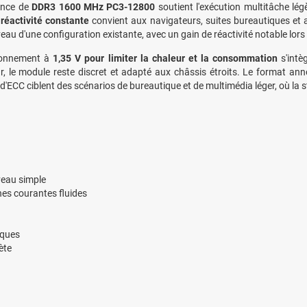
ence de
DDR3 1600 MHz PC3-12800
soutient l'exécution multitâche lég
réactivité constante
convient aux navigateurs, suites bureautiques et ap
veau d'une configuration existante, avec un gain de réactivité notable l
ionnement à
1,35 V pour limiter la chaleur et la consommation
s'intè
ur, le module reste discret et adapté aux châssis étroits. Le format a
d'ECC ciblent des scénarios de bureautique et de multimédia léger, où la st
veau simple
s courantes fluides
iques
ète