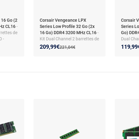
 16 Go (2
Corsair Vengeance LPX
Corsair 
MHz CL16
-
Series Low Profile 32 Go (2x
Series Lo
rrettes de
16 Go) DDR4 3200 MHz CL16
-
Go) DDR
 -
Kit Dual Channel 2 barrettes de
Dual Chan
RAM DDR4 PC4-25600 -
RAM DDR
Nouveau prix :
Réduction de :
Nouveau
Réducti
209,99€
119,99
:
Ancien prix :
221,04€
CMK32GX4M2E3200C16
CMK16G