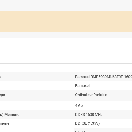
n
Ramaxel RMR5030MN68F9F-1600 
Ramaxel
type
Ordinateur Portable
4 Go
s) Mémoire
DDR3 1600 MHz
moire
DDR3L (1.35V)