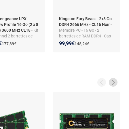
Vengeance LPX
Kingston Fury Beast - 2x8 Go -
w Profile 16 Go (2 x 8
DDR4 2666 MHz - CL16 Noir
-
4 3600 MHz CL18
- Kit
Mémoire PC - 16 Go - 2
nel 2 barrettes de
barrettes de RAM DDR4 - Cas
4 PC4-28800 -
16 1.2V - (PC4-21300) - Noir
 prix :
on de :
Nouveau prix :
Réduction de :
€
99,99€
Ancien prix :
Ancien prix :
177,89€
148,24€
X4M2D3600C18