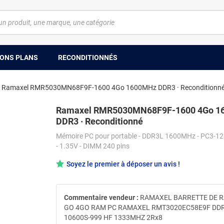
ONS PLANS
RECONDITIONNÉS
Ramaxel RMR5030MN68F9F-1600 4Go 1600MHz DDR3 · Reconditionn
Ramaxel RMR5030MN68F9F-1600 4Go 1
DDR3 · Reconditionné
Mémoire PC pour portable - DDR3L 1600MHz - PC3-12
- 1.35V - DIMM 240 pins
Soyez le premier à déposer un avis !
Commentaire vendeur :
RAMAXEL BARRETTE DE R
GO 4GO RAM PC RAMAXEL RMT3020EC58E9F DDR
10600S-999 HF 1333MHZ 2Rx8