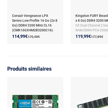
Corsair Vengeance LPX
Kingston FURY Beast
Series Low Profile 16 Go (2x 8
x 8 Go) DDR4 3200 
Go) DDR4 3200 MHz CL16
Kit Dual Channel 2 ba
(CMK16GX4M2B3200C16)
-
RAM DDR4 PC4-25600
Kit Dual Channel 2 barrettes de
KF432C16BBK2/16
Nouveau prix :
Réduction de :
Nouveau prix :
Réduction de :
114,99€
119,99€
Ancien prix :
Ancien prix 
170,48€
177,89€
RAM DDR4 PC4-25600 -
CMK16GX4M2B3200C16
(garantie à vie par Corsair)
Produits similaires