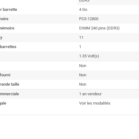
DDR3
r barrette
4 Go
oire
PC3-12800
mémoire
DIMM 240 pins (DDR3)
cy
11
barrettes
1
1.35 Volt(s)
Non
fourni
Non
rande taille
Non
ommerciale
1 an vendeur
gale
Voir les modalités