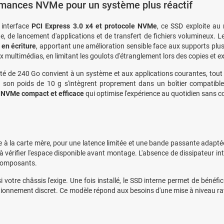
mances NVMe pour un système plus réactif
 interface
PCI Express 3.0 x4 et protocole NVMe
, ce SSD exploite au
, de lancement d'applications et de transfert de fichiers volumineux. L
en écriture
, apportant une amélioration sensible face aux supports plus
ux multimédias, en limitant les goulots d'étranglement lors des copies et e
té de 240 Go convient à un système et aux applications courantes, tout 
t son poids de 10 g s'intègrent proprement dans un boîtier compatible
 NVMe compact et efficace
qui optimise l'expérience au quotidien sans c
 à la carte mère, pour une latence limitée et une bande passante adapt
vérifier l'espace disponible avant montage. L'absence de dissipateur inté
 composants.
 votre châssis l'exige. Une fois installé, le SSD interne permet de bénéfic
ctionnement discret. Ce modèle répond aux besoins d'une mise à niveau r