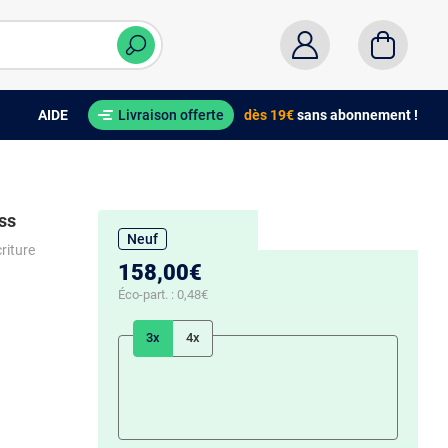
AIDE
Livraison offerte
dès 19€
sans abonnement !
ss
Neuf
riture
158,00€
Éco-part. :
0,48€
3x
4x