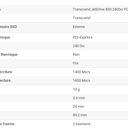
n
Transcend JetDrive 850 240Go PC
Transcend
émoire SSD
Externe
Disque
PCI-Express
240 Go
r thermique
Non
Oui
écriture
1400 Mo/s
lecture
1600 Mo/s
10 g
0.8 mm
24 mm
89.2 mm
s fournis
2 tournevis