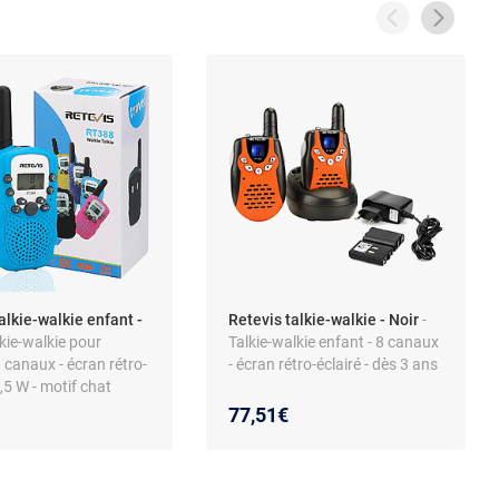
alkie-walkie enfant -
Retevis talkie-walkie - Noir
-
lkie-walkie pour
Talkie-walkie enfant - 8 canaux
8 canaux - écran rétro-
- écran rétro-éclairé - dès 3 ans
0,5 W - motif chat
77,51€