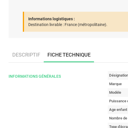
Informations logistiques :
Destination livrable :
France (métropolitaine).
DESCRIPTIF
FICHE TECHNIQUE
Désignatio
INFORMATIONS GÉNÉRALES
Marque
Modèle
Puissance d
Age enfant
Nombre de
Type d'écra