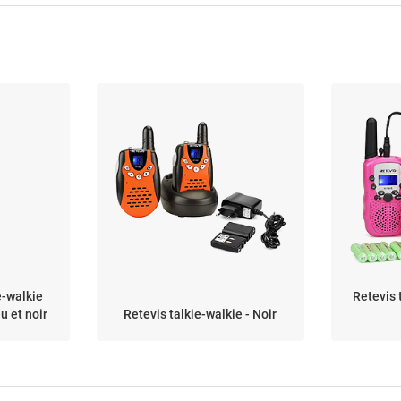
e-walkie
Retevis 
u et noir
Retevis talkie-walkie - Noir