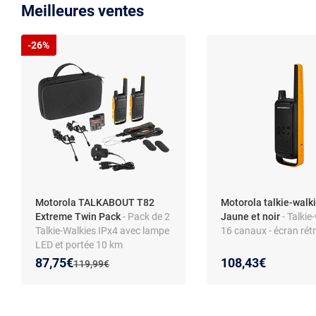
Meilleures ventes
-26%
Motorola TALKABOUT T82
Motorola talkie-walki
Extreme Twin Pack
- Pack de 2
Jaune et noir
- Talkie
Talkie-Walkies IPx4 avec lampe
16 canaux - écran rétr
LED et portée 10 km
Nouveau prix :
Réduction de :
87,75€
108,43€
Ancien prix :
119,99€