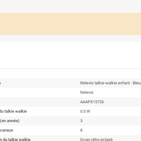
n
Retevis talkie-walkie enfant - Bleu
Retevis
AAAPX15726
u talkie walkie
0.5 W
 (en année)
3
 canaux
8
n du talkie walkie
Ecran rétro-éclairé