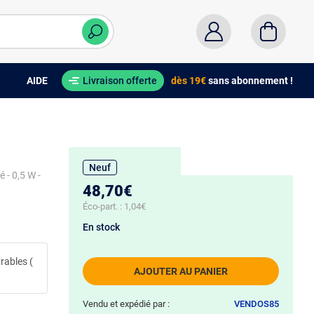
AIDE
Livraison offerte
dès 19€
sans abonnement !
Neuf
é - 0,5 W -
48,70€
Éco-part. :
1,04€
En stock
rables (
AJOUTER AU PANIER
Vendu et expédié par :
VENDOS85