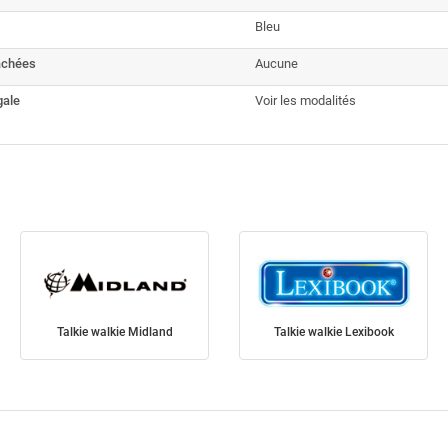
Bleu
achées
Aucune
gale
Voir les modalités
Talkie walkie Midland
Talkie walkie Lexibook