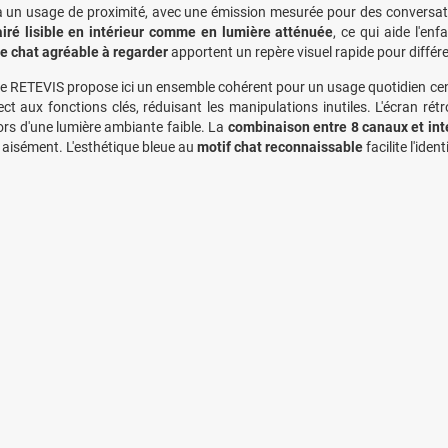
 un usage de proximité, avec une émission mesurée pour des conversatio
airé lisible en intérieur comme en lumière atténuée
, ce qui aide l'enf
e chat agréable à regarder
apportent un repère visuel rapide pour différen
 RETEVIS propose ici un ensemble cohérent pour un usage quotidien cen
ect aux fonctions clés, réduisant les manipulations inutiles. L'écran rétr
ors d'une lumière ambiante faible. La
combinaison entre 8 canaux et inte
 aisément. L'esthétique bleue au
motif chat reconnaissable
facilite l'iden