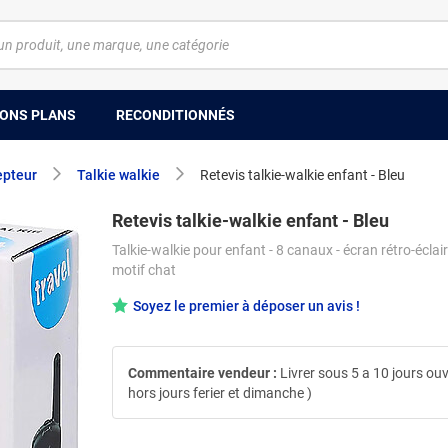
ONS PLANS
RECONDITIONNÉS
epteur
Talkie walkie
Retevis talkie-walkie enfant - Bleu
Retevis talkie-walkie enfant - Bleu
Talkie-walkie pour enfant - 8 canaux - écran rétro-éclair
motif chat
Soyez le premier à déposer un avis !
Commentaire vendeur :
Livrer sous 5 a 10 jours ouv
hors jours ferier et dimanche )