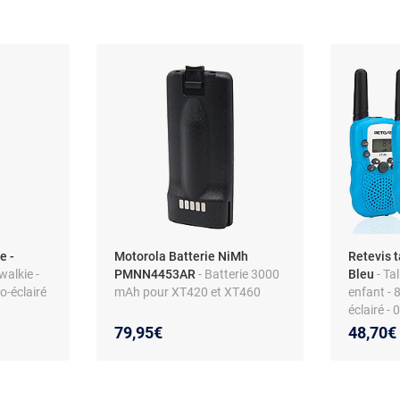
e -
Motorola Batterie NiMh
Retevis t
-walkie -
PMNN4453AR
- Batterie 3000
Bleu
- Ta
o-éclairé
mAh pour XT420 et XT460
enfant - 
éclairé - 
79,95€
48,70€