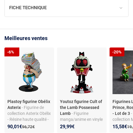
FICHE TECHNIQUE
Meilleures ventes
-6%
-20%
Plastoy figurine Obélix
Youtoz figurine Cult of
Figurines 
Asterix
- Figurine de
the Lamb Possessed
Prince, Ro
collection Asterix Obélix
Lamb
- Figurine
- Lot de 3
-
- Résine haute qualité -
manga/anime en vinyle
collection
Peinte à la main -
- Modèle Possessed
Anime - Set
Nouveau prix :
Réduction de :
Nouveau p
Réduction
90,01€
29,99€
15,58€
Ancien prix :
Anc
96,72€
19
Licence officielle - Dès 3
Lamb - Finition détaillée
personnages