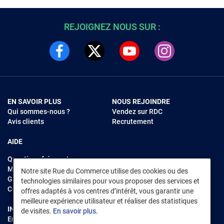
REJOIGNEZ NOUS SUR :
EN SAVOIR PLUS
NOUS REJOINDRE
Qui sommes-nous ?
Vendez sur RDC
Avis clients
Recrutement
AIDE
Questions fréquentes
Modes de règlements
Notre site Rue du Commerce utilise des cookies ou des
Garantie et retours
technologies similaires pour vous proposer des services et
Contacter Rue du Commerce
offres adaptés à vos centres d’intérêt, vous garantir une
meilleure expérience utilisateur et réaliser des statistiques
INFORMATIONS LÉGALES
RENDEZ-VOUS SUR L'APP
de visites.
En savoir plus.
Environnement