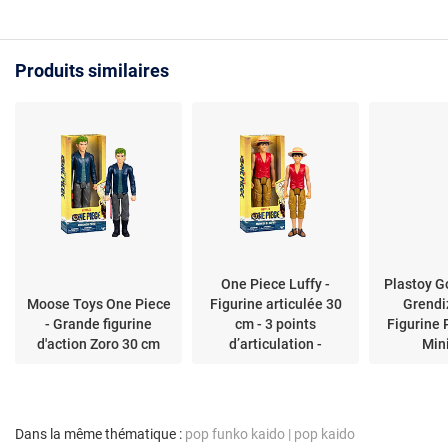
ans
- Boîte-fenêtre - Pour
Finition soi
collectionneurs dès 15
vitrine ou 
ans
Produits similaires
One Piece Luffy -
Plastoy G
Moose Toys One Piece
Figurine articulée 30
Grendi
- Grande figurine
cm - 3 points
Figurine 
d'action Zoro 30 cm
d’articulation -
Min
Chapeau de paille tan
Dans la même thématique :
pop funko kaido
|
pop kaido