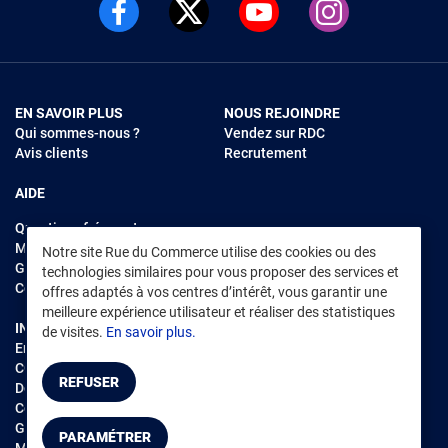
EN SAVOIR PLUS
NOUS REJOINDRE
Qui sommes-nous ?
Vendez sur RDC
Avis clients
Recrutement
AIDE
Questions fréquentes
Modes de règlements
Notre site Rue du Commerce utilise des cookies ou des
Garantie et retours
technologies similaires pour vous proposer des services et
Contacter Rue du Commerce
offres adaptés à vos centres d’intérêt, vous garantir une
meilleure expérience utilisateur et réaliser des statistiques
INFORMATIONS LÉGALES
RENDEZ-VOUS SUR L'APP
de visites.
En savoir plus.
Environnement
CGV
/
CGU Marketplace
REFUSER
Données personnelles
/
Cookies
Gérer mes cookies
PARAMÉTRER
Mentions légales