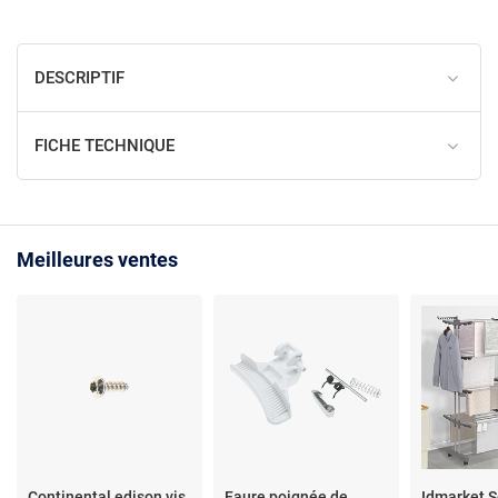
DESCRIPTIF
FICHE TECHNIQUE
Meilleures ventes
Continental edison vis
Faure poignée de
Idmarket S