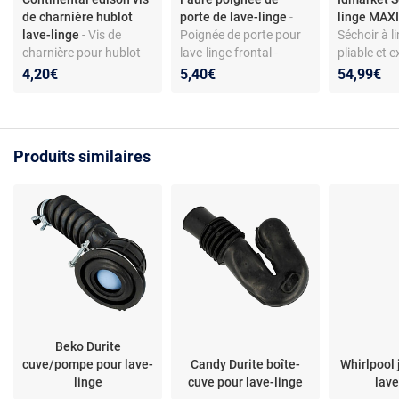
de charnière hublot
porte de lave-linge
-
linge MAXI
lave-linge
- Vis de
Poignée de porte pour
Séchoir à li
charnière pour hublot
lave-linge frontal -
pliable et e
de lave-linge - Acier
compatible
niveaux MA
4,20€
5,40€
54,99€
galvanisé - Torx 4x12 -
Faure/Zanussi - coloris
50M inox et
Compatible modèles
blanc - matériau ABS
Continental Edison
CELL712W et autres
Produits similaires
Beko Durite
cuve/pompe pour lave-
Candy Durite boîte-
Whirlpool 
linge
cuve pour lave-linge
lave