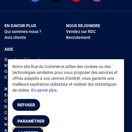
EN SAVOIR PLUS
NOUS REJOINDRE
Qui sommes-nous ?
Vendez sur RDC
Avis clients
Recrutement
AIDE
Questions fréquentes
Modes de règlements
Notre site Rue du Commerce utilise des cookies ou des
Garantie et retours
technologies similaires pour vous proposer des services et
Contacter Rue du Commerce
offres adaptés à vos centres d’intérêt, vous garantir une
meilleure expérience utilisateur et réaliser des statistiques
INFORMATIONS LÉGALES
RENDEZ-VOUS SUR L'APP
de visites.
En savoir plus.
Environnement
CGV
/
CGU Marketplace
REFUSER
Données personnelles
/
Cookies
Gérer mes cookies
PARAMÉTRER
Mentions légales
Accessibilité : non conforme