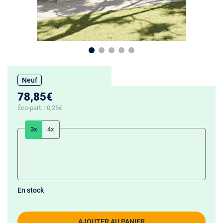
Neuf
78,85€
Éco-part. :
0,25€
3x
4x
En stock
AJOUTER AU PANIER