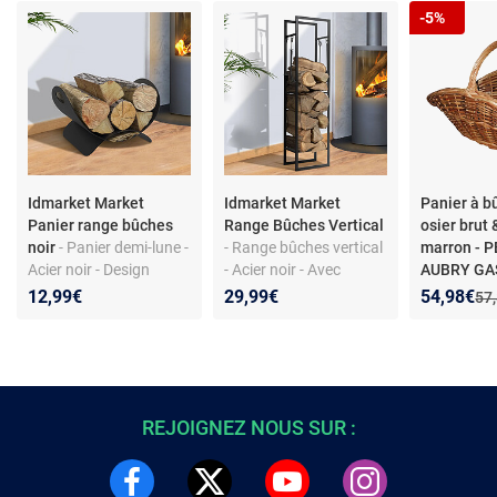
-5%
Idmarket Market
Idmarket Market
Panier à b
Panier range bûches
Range Bûches Vertical
osier brut 
noir
- Panier demi-lune -
- Range bûches vertical
marron - 
Acier noir - Design
- Acier noir - Avec
AUBRY G
moderne - Dimensions
étagère et accessoires
Panier à bû
Nouveau p
Réduction
12,99€
29,99€
54,98€
Anc
57
40 x 30 x 25 cm
Forme évas
Longueur 6
brut & buff
REJOIGNEZ NOUS SUR :