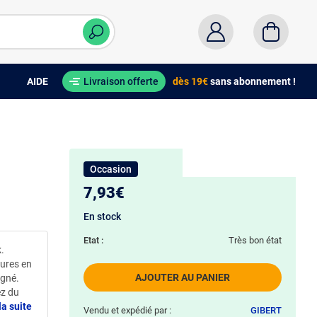
AIDE
Livraison offerte
dès 19€
sans abonnement !
Occasion
7,93€
En stock
Etat :
Très bon état
.
eures en
AJOUTER AU PANIER
igné.
ez du
la suite
Vendu et expédié par :
GIBERT