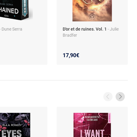
- Dune Serra
D'or et de ruines. Vol. 1
- Julie
Bradfer
17,90€