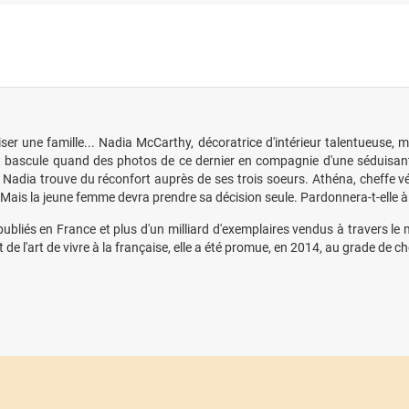
iser une famille... Nadia McCarthy, décoratrice d'intérieur talentueuse,
out bascule quand des photos de ce dernier en compagnie d'une séduisant
Nadia trouve du réconfort auprès de ses trois soeurs. Athéna, cheffe vé
Mais la jeune femme devra prendre sa décision seule. Pardonnera-t-elle à
publiés en France et plus d'un milliard d'exemplaires vendus à travers le
e l'art de vivre à la française, elle a été promue, en 2014, au grade de ch