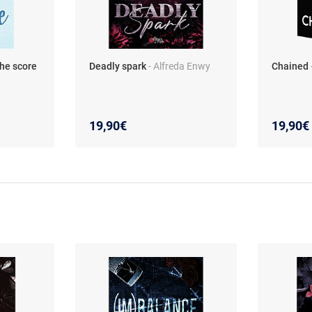
The score
Deadly spark
- Alfreda Enwy
Chained
19,90€
19,90€