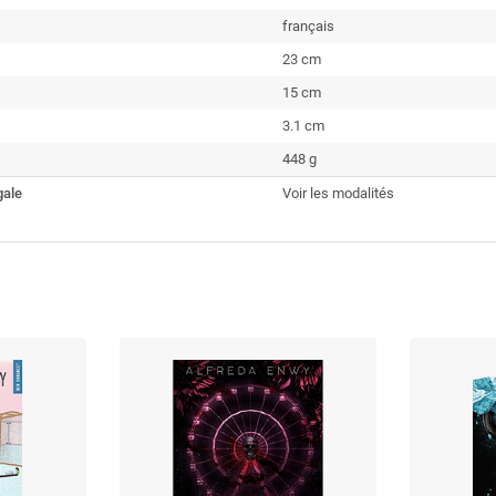
français
23 cm
15 cm
3.1 cm
448 g
gale
Voir les modalités